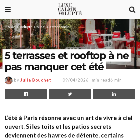
Home
Volupté
Vins - Gastronomie
5 terrasses et rooftop à ne
pas manquer cet été
by
Julia Bouchet
09/04/2026
min read6 min
L’été à Paris résonne avec un art de vivre à ciel
ouvert. Si les toits et les patios secrets
deviennent des havres de détente, certains