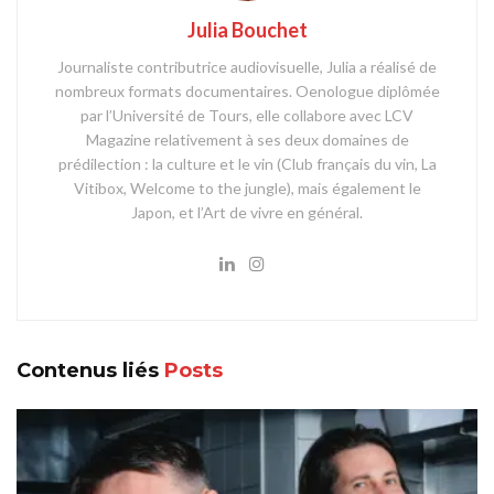
Julia Bouchet
Journaliste contributrice audiovisuelle, Julia a réalisé de
nombreux formats documentaires. Oenologue diplômée
par l’Université de Tours, elle collabore avec LCV
Magazine relativement à ses deux domaines de
prédilection : la culture et le vin (Club français du vin, La
Vitibox, Welcome to the jungle), mais également le
Japon, et l’Art de vivre en général.
Contenus liés
Posts