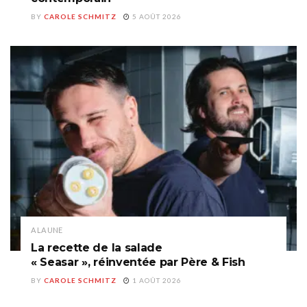
BY
CAROLE SCHMITZ
5 AOÛT 2026
A LA UNE
La recette de la salade
« Seasar », réinventée par Père & Fish
BY
CAROLE SCHMITZ
1 AOÛT 2026