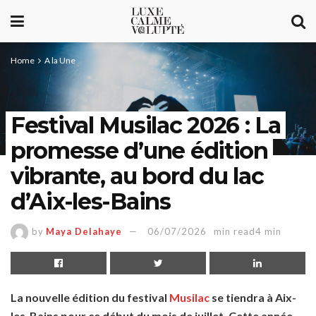
Home
A la Une
Festival Musilac 2026 : La
promesse d’une édition
vibrante, au bord du lac
d’Aix-les-Bains
by
Maya Delahaye
06/07/2026
min read4 min
La nouvelle édition du festival
Musilac
se tiendra à Aix-
les-Bains pour ce début du mois de juillet. Cette année,