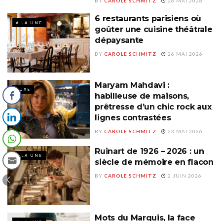
BY
CAROLE SCHMITZ
26 MAI 2026
6 restaurants parisiens où
A LA UNE
goûter une cuisine théâtrale
dépaysante
BY
CAROLE SCHMITZ
26 MAI 2026
Maryam Mahdavi :
LUXE
habilleuse de maisons,
prêtresse d’un chic rock aux
lignes contrastées
BY
CAROLE SCHMITZ
23 MAI 2026
Ruinart de 1926 – 2026 : un
A LA UNE
siècle de mémoire en flacon
BY
CAROLE SCHMITZ
2 JUIN 2026
Mots du Marquis, la face