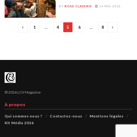
BY
ROSE CLAVERIE
14 MAI 2026
1
…
4
5
6
…
8
© 2026 LCV Magazine
À propos
Qui sommes nous ?
Contactez-nous
Mentions légales
Kit Média 2026