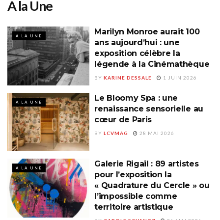
A la Une
Marilyn Monroe aurait 100
A LA UNE
ans aujourd’hui : une
exposition célèbre la
légende à la Cinémathèque
BY
KARINE DESSALE
1 JUIN 2026
Le Bloomy Spa : une
A LA UNE
renaissance sensorielle au
cœur de Paris
BY
LCVMAG
28 MAI 2026
Galerie Rigail : 89 artistes
A LA UNE
pour l’exposition la
« Quadrature du Cercle » ou
l’impossible comme
territoire artistique