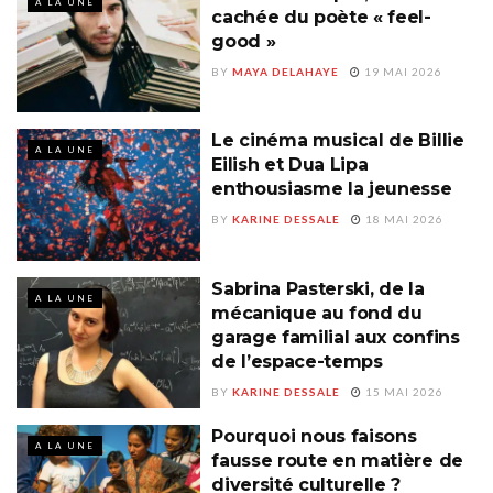
A LA UNE
cachée du poète « feel-
good »
BY
MAYA DELAHAYE
19 MAI 2026
Le cinéma musical de Billie
A LA UNE
Eilish et Dua Lipa
enthousiasme la jeunesse
BY
KARINE DESSALE
18 MAI 2026
Sabrina Pasterski, de la
A LA UNE
mécanique au fond du
garage familial aux confins
de l’espace-temps
BY
KARINE DESSALE
15 MAI 2026
Pourquoi nous faisons
A LA UNE
fausse route en matière de
diversité culturelle ?