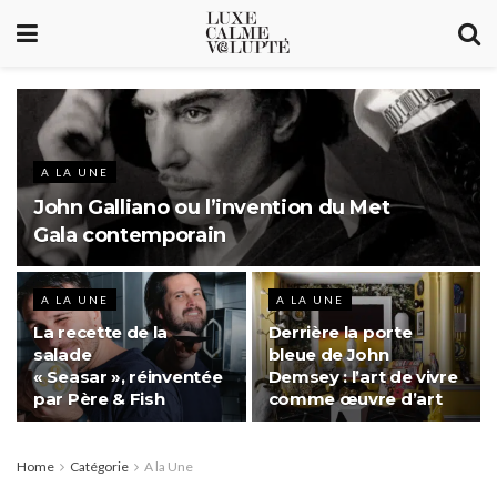
A LA UNE
John Galliano ou l’invention du Met
Gala contemporain
A LA UNE
A LA UNE
La recette de la
Derrière la porte
salade
bleue de John
« Seasar », réinventée
Demsey : l’art de vivre
par Père & Fish
comme œuvre d’art
Home
Catégorie
A la Une