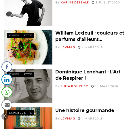
BY
KARINE DESSALE
8 JUILLET 2020
William Ledeuil : couleurs et
ESPERLUETTE
parfums d’ailleurs…
BY
LCVMAG
4 MARS 2018
Dominique Lonchant : L’Art
ESPERLUETTE
de Respirer !
BY
JULIA BOUCHET
11 MARS 2018
Une histoire gourmande
ESPERLUETTE
BY
LCVMAG
4 MARS 2018