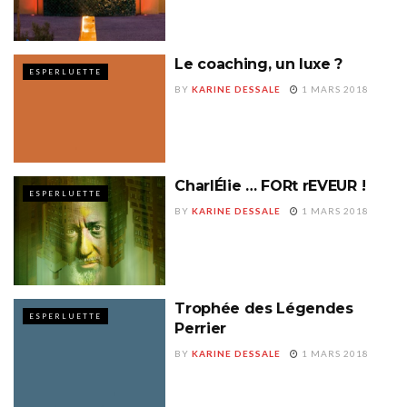
Le coaching, un luxe ?
ESPERLUETTE
BY
KARINE DESSALE
1 MARS 2018
CharlÉlie … FORt rEVEUR !
ESPERLUETTE
BY
KARINE DESSALE
1 MARS 2018
Trophée des Légendes
ESPERLUETTE
Perrier
BY
KARINE DESSALE
1 MARS 2018