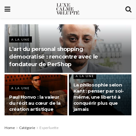
A LA UNE
L’art du personal shopping
démocratisé : rencontre avec le
fondateur de PerShop
A LA UNE
La philosophie selon
A LA UNE
Kant : penser par soi-
Paul Honvo : la valeur
même, une liberté à
du récit au cœur de la
conquérir plus que
création artistique
jamais
Home
Catégorie
Esperluette