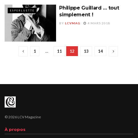
Philippe Guillard … tout
ESPERLUETTE
simplement !
BY
LCVMAG
4 MARS 2018
1
…
11
12
13
14
© 2026 LCV Magazine
À propos