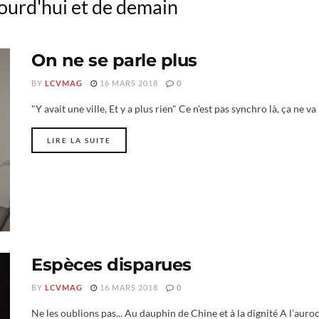
ourd'hui et de demain
On ne se parle plus
BY
LCVMAG
16 MARS 2018
0
"Y avait une ville, Et y a plus rien" Ce n'est pas synchro là, ça ne va p
LIRE LA SUITE
Espèces disparues
BY
LCVMAG
16 MARS 2018
0
Ne les oublions pas... Au dauphin de Chine et à la dignité A l’auro