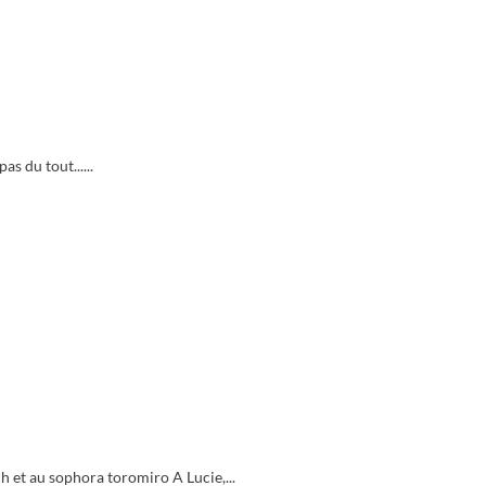
as du tout......
ch et au sophora toromiro A Lucie,...