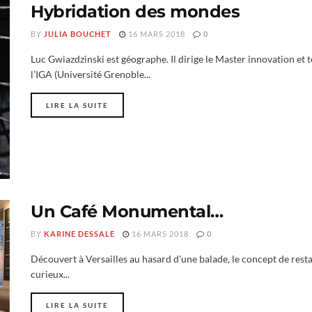
Hybridation des mondes
BY
JULIA BOUCHET
16 MARS 2018
0
Luc Gwiazdzinski est géographe. Il dirige le Master innovation et 
l’IGA (Université Grenoble...
LIRE LA SUITE
Un Café Monumental…
BY
KARINE DESSALE
16 MARS 2018
0
Découvert à Versailles au hasard d'une balade, le concept de resta
curieux...
LIRE LA SUITE