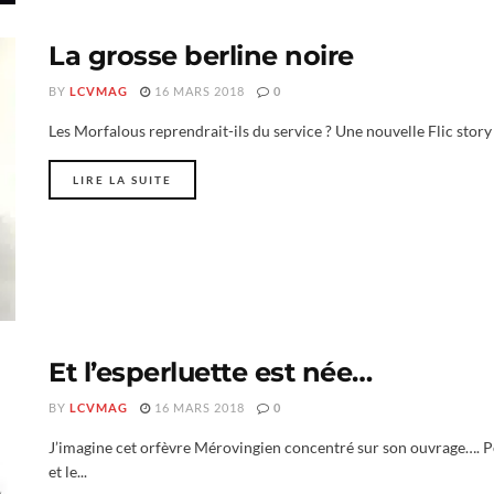
La grosse berline noire
BY
LCVMAG
16 MARS 2018
0
Les Morfalous reprendrait-ils du service ? Une nouvelle Flic story s
LIRE LA SUITE
Et l’esperluette est née…
BY
LCVMAG
16 MARS 2018
0
J’imagine cet orfèvre Mérovingien concentré sur son ouvrage…. Pen
et le...