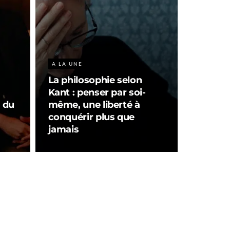
A LA UNE
La philosophie selon
Kant : penser par soi-
r du
même, une liberté à
conquérir plus que
jamais