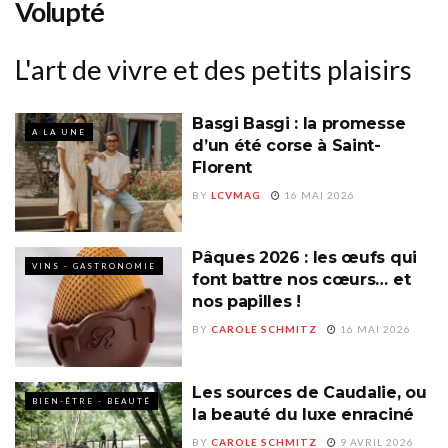
Volupté
L'art de vivre et des petits plaisirs
Basgi Basgi : la promesse
A LA UNE
d’un été corse à Saint-
Florent
BY
LCVMAG
16 MAI 2026
Pâques 2026 : les œufs qui
VINS - GASTRONOMIE
font battre nos cœurs… et
nos papilles !
BY
CAROLE SCHMITZ
16 MAI 2026
Les sources de Caudalie, ou
BIEN-ÊTRE - BEAUTÉ
la beauté du luxe enraciné
BY
CAROLE SCHMITZ
9 AVRIL 2026