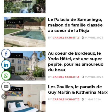
Le Palacio de Samaniego,
VOLUPTÉ
maison de famille classée
au coeur de la Rioja
BY
CAROLE SCHMITZ
9 AVRIL 2026
Au coeur de Bordeaux, le
VOLUPTÉ
Yndo Hôtel, est une super
pépite, pour les amoureux
du beau
BY
CAROLE SCHMITZ
9 AVRIL 2026
Les Pouilles, le paradis de
VOLUPTÉ
Guy Martin & Katherina Marx
BY
CAROLE SCHMITZ
1 MAI 2026