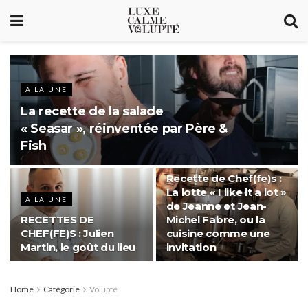
A LA UNE
La recette de la salade
« Seasar », réinventée par Père &
Fish
A LA UNE
Recette de Chef(fe)s :
La lotte « I like it a lot »
A LA UNE
de Jeanne et Jean-
RECETTES DE
Michel Fabre, ou la
CHEF(FE)S : Julien
cuisine comme une
Martin, le goût du lieu
invitation
Home
Catégorie
Volupté