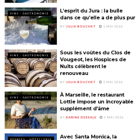
L’esprit du Jura : la bulle
VINS - GASTRONOMIE
dans ce qu’elle a de plus pur
BY
JULIA BOUCHET
1 MAI 2026
Sous les voûtes du Clos de
VINS - GASTRONOMIE
Vougeot, les Hospices de
Nuits célèbrent le
renouveau
BY
JULIA BOUCHET
1 MAI 2026
À Marseille, le restaurant
VINS - GASTRONOMIE
Lottie impose un incroyable
supplément d’âme
BY
KARINE DESSALE
1 MAI 2026
Avec Santa Monica, la
VOYAGES - HÔTELLERIE