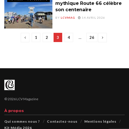
mythique Route 66 célèbre
son centenaire
BY
LCVMAG
14 AVRIL 2026
1
2
3
4
…
26
© 2026 LCV Magazine
À propos
Qui sommes nous ?
Contactez-nous
Mentions légales
Kit Média 2026