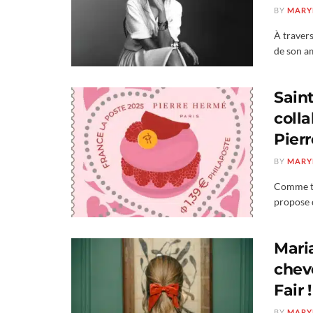
BY
MARY
À travers
de son am
Saint
coll
Pier
BY
MARY
Comme tou
propose d
Mari
chev
Fair !
BY
MARY