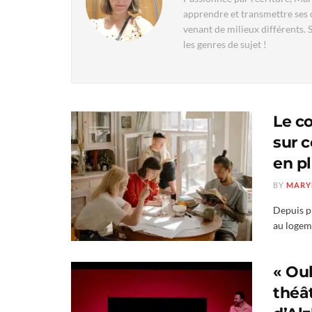
apprendre et transmettre ses c
venant de milieux différents. 
les genres de sujet !
Le co
sur 
en p
BY
MARY
Depuis pr
au logeme
« Oub
théât