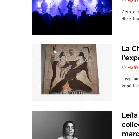
BY
MARY
Cette ann
divertiss
La C
l’ex
BY
MARY
Jusqu’au 
impériale
Leïla
coll
marq