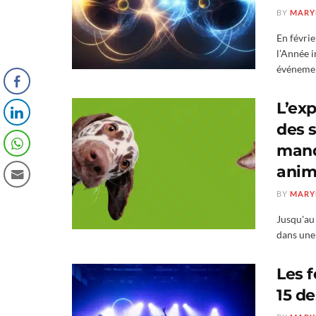
BY
MARY
En févrie
l’Année i
événemen
L’exp
des 
manq
anim
BY
MARY
Jusqu'au 
dans une 
Les f
15 d