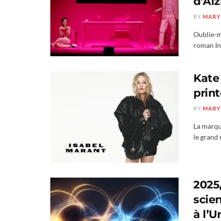
d’Al
BY
MARY
Oublie-mo
roman In
Kate
prin
BY
MARY
La marqu
le grand 
2025,
scie
à l’