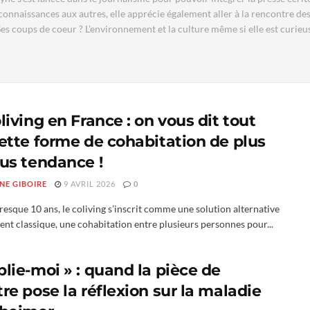
onnaissances aux autres, elle apprécie également aller à la rencontre de
Ses coups de coeur ? L'environnement et la culture même si elle est curieu
living en France : on vous dit tout
cette forme de cohabitation de plus
lus tendance !
NE GIBOIRE
9 AVRIL 2026
0
esque 10 ans, le coliving s’inscrit comme une solution alternative
nt classique, une cohabitation entre plusieurs personnes pour...
lie-moi » : quand la pièce de
re pose la réflexion sur la maladie