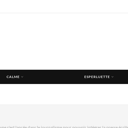
CALME
ESPERLUETTE
yne s'est lancée dans le journalisme pour pouvoir intégrer la presse écri