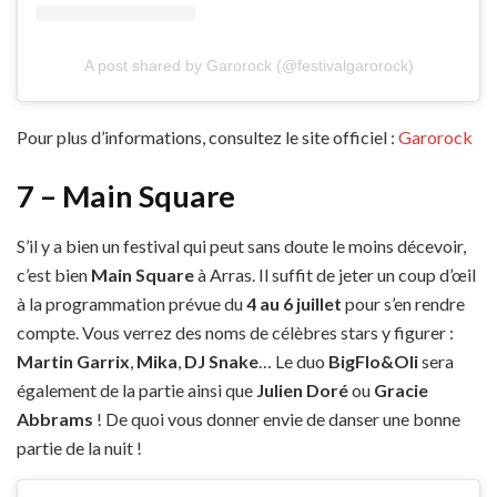
A post shared by Garorock (@festivalgarorock)
Pour plus d’informations, consultez le site officiel :
Garorock
7 – Main Square
S’il y a bien un festival qui peut sans doute le moins décevoir,
c’est bien
Main Square
à Arras. Il suffit de jeter un coup d’œil
à la programmation prévue du
4 au 6 juillet
pour s’en rendre
compte. Vous verrez des noms de célèbres stars y figurer :
Martin Garrix
,
Mika
,
DJ Snake
… Le duo
BigFlo&Oli
sera
également de la partie ainsi que
Julien Doré
ou
Gracie
Abbrams
! De quoi vous donner envie de danser une bonne
partie de la nuit !