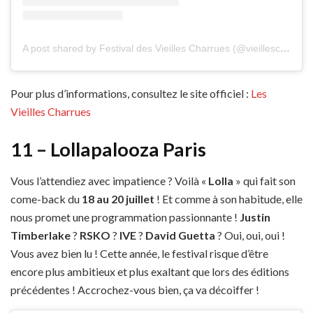
A post shared by Festival des Vieilles Charrues (@vieillescharruesofficiel)
Pour plus d’informations, consultez le site officiel :
Les
Vieilles Charrues
11 – Lollapalooza Paris
Vous l’attendiez avec impatience ? Voilà «
Lolla
» qui fait son
come-back du
18 au 20 juillet
! Et comme à son habitude, elle
nous promet une programmation passionnante !
Justin
Timberlake
?
RSKO
?
IVE
?
David Guetta
? Oui, oui, oui !
Vous avez bien lu ! Cette année, le festival risque d’être
encore plus ambitieux et plus exaltant que lors des éditions
précédentes ! Accrochez-vous bien, ça va décoiffer !