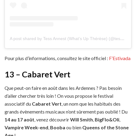
A post shared by Tess Annest (What’s Up Thérèse) (@tess.annest)
Pour plus d’informations, consultez le site officiel :
F’Estivada
13 – Cabaret Vert
Que peut-on faire en août dans les Ardennes ? Pas besoin
d’aller chercher très loin ! On vous propose le festival
associatif du
Cabaret Vert
, un nom que les habitués des
grands évènements musicaux n’ont sûrement pas oublié ! Du
14 au 17 août
, venez découvrir
Will Smith
,
BigFlo&Oli
,
Vampire Week-end
,
Booba
ou bien
Queens of the Stone
Age
!