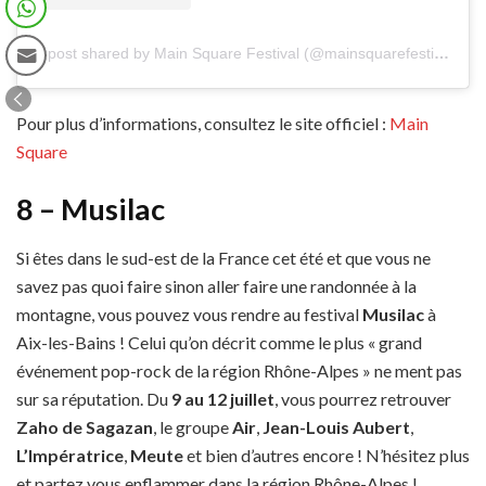
A post shared by Main Square Festival (@mainsquarefestival)
Pour plus d’informations, consultez le site officiel :
Main
Square
8 – Musilac
Si êtes dans le sud-est de la France cet été et que vous ne
savez pas quoi faire sinon aller faire une randonnée à la
montagne, vous pouvez vous rendre au festival
Musilac
à
Aix-les-Bains ! Celui qu’on décrit comme le plus « grand
événement pop-rock de la région Rhône-Alpes » ne ment pas
sur sa réputation. Du
9 au 12 juillet
, vous pourrez retrouver
Zaho de Sagazan
, le groupe
Air
,
Jean-Louis Aubert
,
L’Impératrice
,
Meute
et bien d’autres encore ! N’hésitez plus
et partez vous enflammer dans la région Rhône-Alpes !