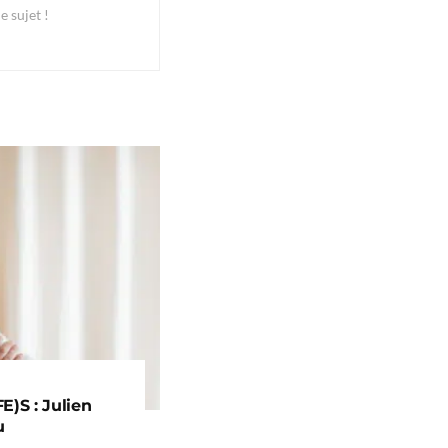
e sujet !
)S : Julien
u