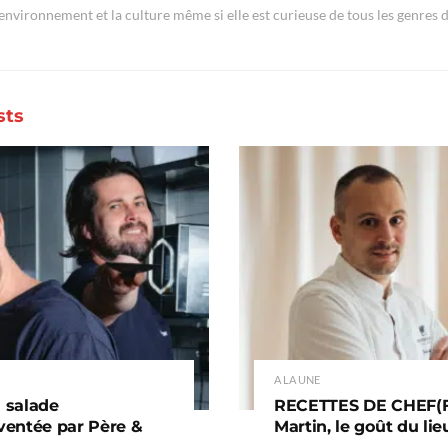
'environnement et la culture même si elle est curieuse de tous les genres d
sts
A LA UNE
a salade
RECETTES DE CHEF(FE
nventée par Père &
Martin, le goût du lie