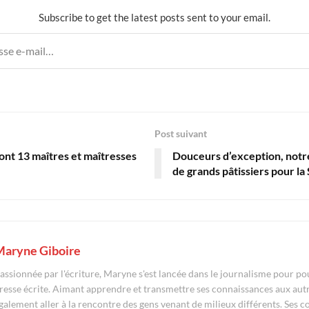
Subscribe to get the latest posts sent to your email.
Post suivant
ront 13 maîtres et maîtresses
Douceurs d’exception, notr
de grands pâtissiers pour la
aryne Giboire
assionnée par l'écriture, Maryne s'est lancée dans le journalisme pour pou
resse écrite. Aimant apprendre et transmettre ses connaissances aux autr
galement aller à la rencontre des gens venant de milieux différents. Ses c