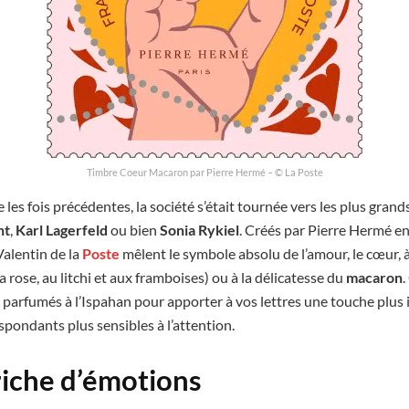
Timbre Coeur Macaron par Pierre Hermé – © La Poste
 les fois précédentes, la société s’était tournée vers les plus gran
nt
,
Karl Lagerfeld
ou bien
Sonia
Rykiel
. Créés par Pierre Hermé e
Valentin de la
Poste
mêlent le symbole absolu de l’amour, le cœur, 
a rose, au litchi et aux framboises) ou à la délicatesse du
macaron
.
 parfumés à l’Ispahan pour apporter à vos lettres une touche plus 
pondants plus sensibles à l’attention.
riche d’émotions