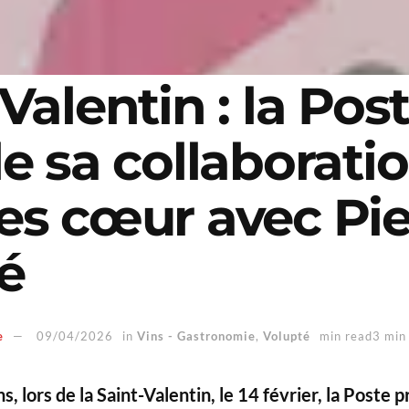
Valentin : la Pos
le sa collaborati
es cœur avec Pie
é
e
09/04/2026
in
Vins - Gastronomie
,
Volupté
min read3 min
ns, lors de la Saint-Valentin, le 14 février, la Poste