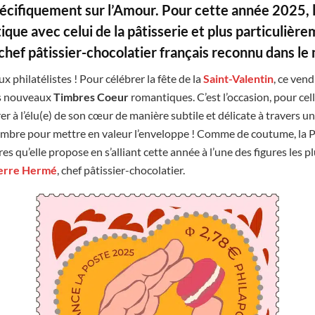
écifiquement
sur
l’Amour.
Pour cette
année 2025,
que avec celui de la pâtisserie et plus particulièr
hef pâtissier-chocolatier français
reconnu dans le 
 philatélistes ! Pour célébrer la fête de la
Saint-Valentin
, ce ven
s nouveaux
Timbres Coeur
romantiques. C’est l’occasion, pour cell
er à l’élu(e) de son cœur de manière subtile et délicate à travers un
timbre pour mettre en valeur l’enveloppe ! Comme de coutume, la 
res qu’elle propose en s’alliant cette année à l’une des figures les
erre Hermé
, chef pâtissier-chocolatier.