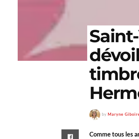
Saint-
dévoi
timbr
Herm
by
Maryne Giboir
Comme
tous les a