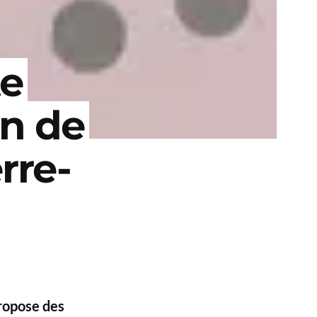
te
on de
rre-
 propose des