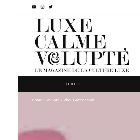
LUXE
Home
Volupté
Vins - Gastronomie