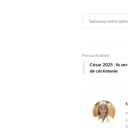
Saisissez votre adresse e-mail…
Post précédent
César 2025 : ils se
de cérémonie
M
P
p
é