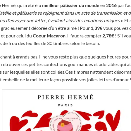
e Hermé, qui a été élu
meilleur pâtissier du monde
en
2016
par l’
atélie et pâtisserie se rejoignent dans un acte de transmission et de
ou d’envoyer une lettre, éveillant ainsi des émotions uniques
». Et
tre gracieusement décorée d’un être aimé ! Pour
1,39€
vous pouvez o
é et pour celui du
Coeur Macaron
, il faudra compter
2,78€
! S’il vo
 de 5 ou des feuilles de 30 timbres selon le besoin.
chant à grands pas, il ne vous reste plus que quelques heures pou
t retrouver ces petites confections gourmandes et adorables qui att
res sur lesquelles elles sont collées.Ces timbres n’attendent désor
embellir de la meilleure façon possible vos jolies lettres d’amour 