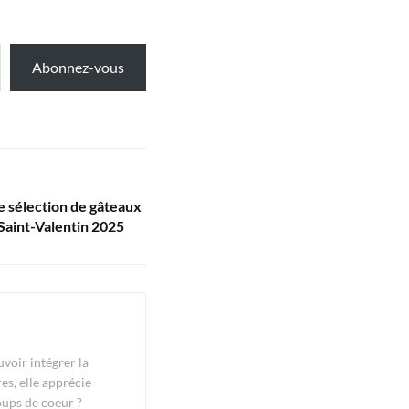
Abonnez-vous
e sélection de gâteaux
 Saint-Valentin 2025
voir intégrer la
es, elle apprécie
oups de coeur ?