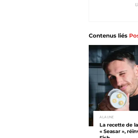
L
Contenus liés
Po
A LA UNE
La recette de l
« Seasar », réi
Fish