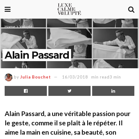
Home
Volupté
Alain Passard
by
Julia Bouchet
16/03/2018
min read3 min
Alain Passard, a une véritable passion pour
le geste, comme il se plaît à le répéter. Il
aime la main en cuisine, sa beauté, son