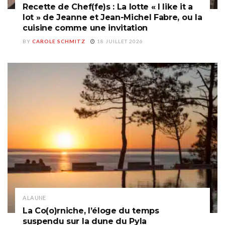
Recette de Chef(fe)s : La lotte « I like it a
lot » de Jeanne et Jean-Michel Fabre, ou la
cuisine comme une invitation
BY
CAROLE SCHMITZ
18 JUILLET 2026
A LA UNE
La Co(o)rniche, l’éloge du temps
suspendu sur la dune du Pyla