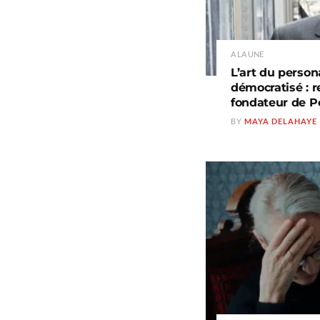
A LA UNE
L’art du perso
démocratisé : r
fondateur de 
BY
MAYA DELAHAYE