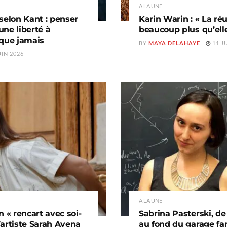
A LA UNE
selon Kant : penser
Karin Warin : « La ré
ne liberté à
beaucoup plus qu’elle
 que jamais
BY
MAYA DELAHAYE
11 J
UIN 2026
A LA UNE
n « rencart avec soi-
Sabrina Pasterski, d
’artiste Sarah Avena
au fond du garage fam