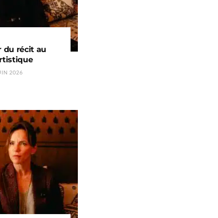
r du récit au
rtistique
UIN 2026