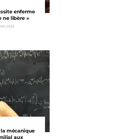
ussite enferme
 ne libère »
UIN 2026
e la mécanique
ilial aux