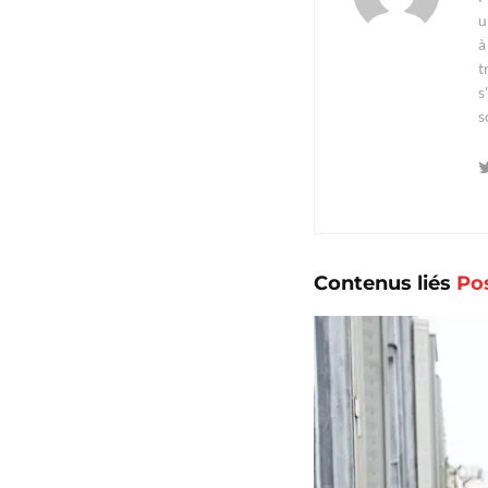
u
à
t
s
s
Contenus liés
Po