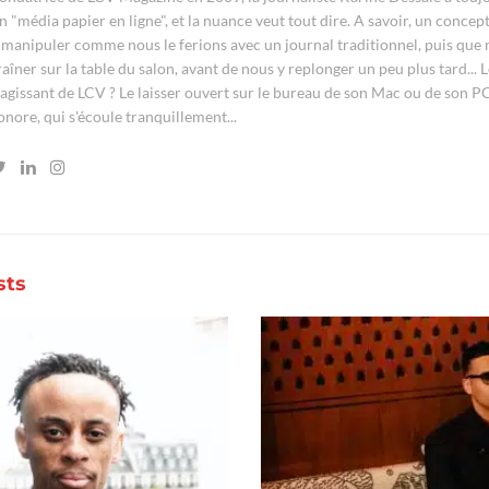
n "média papier en ligne", et la nuance veut tout dire. A savoir, un conce
 manipuler comme nous le ferions avec un journal traditionnel, puis que 
raîner sur la table du salon, avant de nous y replonger un peu plus tard..
'agissant de LCV ? Le laisser ouvert sur le bureau de son Mac ou de son P
onore, qui s'écoule tranquillement...
sts