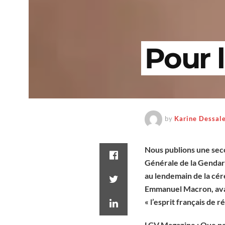
Pour 
by
Karine Dessal
Nous publions une seco
Générale de la Gendarm
au lendemain de la cér
Emmanuel Macron, avait
« l’esprit français de r
LCV Magazine : Que pe