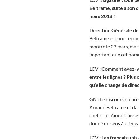
Beltrame, suite à son d
mars 2018 ?
Direction Générale de
Beltrame est une reconn
montre le 23 mars, mais 
important que cet homm
LCV : Comment avez-v
entre les lignes ? Plu
qu’elle change de direc
GN :
Le discours du pré
Arnaud Beltrame et dans
chef » – il n’aurait lai
donné un sens à « l’enga
LCV : Les français unis