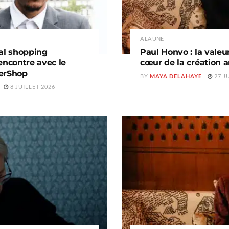
A LA UNE
nal shopping
Paul Honvo : la valeu
encontre avec le
cœur de la création a
PerShop
BY
MAYA DELAHAYE
27 J
8 JUILLET 2026