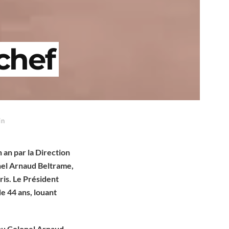
chef
in
 an par la Direction
nel Arnaud Beltrame,
ris. Le Président
e 44 ans, louant
au Colonel Arnaud