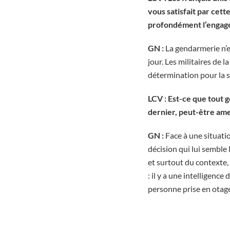
vous satisfait par cet
profondément l’engage
GN :
La gendarmerie n’e
jour. Les militaires de
détermination pour la s
LCV : Est-ce que tout 
dernier, peut-être amen
GN :
Face à une situati
décision qui lui semble
et surtout du contexte, d
: il y a une intelligenc
personne prise en otage 