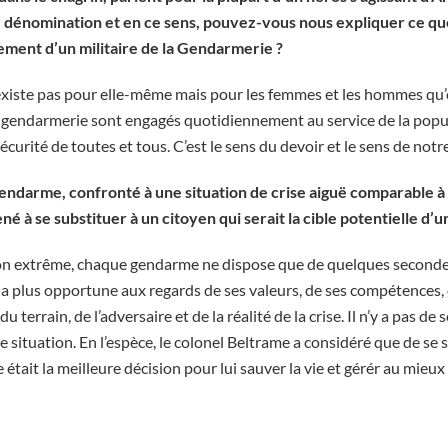
te dénomination et en ce sens, pouvez-vous nous expliquer ce que
ment d’un militaire de la Gendarmerie ?
xiste pas pour elle-même mais pour les femmes et les hommes qu’
 la gendarmerie sont engagés quotidiennement au service de la popu
écurité de toutes et tous. C’est le sens du devoir et le sens de no
gendarme, confronté à une situation de crise aiguë comparable à
é à se substituer à un citoyen qui serait la cible potentielle d’u
on extrême, chaque gendarme ne dispose que de quelques seconde
 la plus opportune aux regards de ses valeurs, de ses compétences,
u terrain, de l’adversaire et de la réalité de la crise. Il n’y a pas de
e de situation. En l’espèce, le colonel Beltrame a considéré que de se
était la meilleure décision pour lui sauver la vie et gérér au mieux 