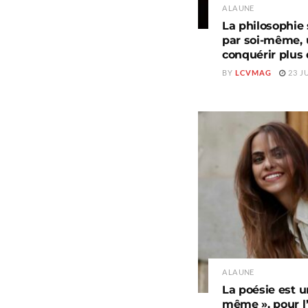
A LA UNE
La philosophie 
par soi-même, u
conquérir plus
BY
LCVMAG
23 J
A LA UNE
La poésie est u
même », pour l