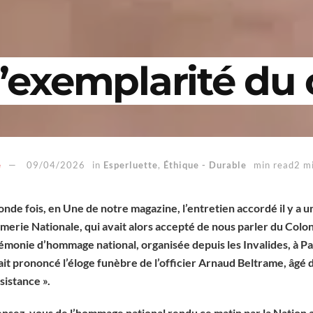
l’exemplarité du 
e
09/04/2026
in
Esperluette
,
Éthique - Durable
min read2 m
nde fois, en Une de notre magazine, l’entretien accordé il y a un
erie Nationale, qui avait alors accepté de nous parler du Colo
émonie d’hommage national, organisée depuis les Invalides, à Pa
 prononcé l’éloge funèbre de l’officier Arnaud Beltrame, âgé d
ésistance ».
nsez-vous de l’hommage national rendu ce matin par la Nation 