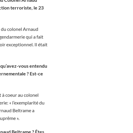
tion terroriste, le 23
t du colonel Arnaud
gendarmerie qui a fait
ir exceptionnel. Il était
 qu’avez-vous entendu
vernementale ? Est-ce
t à coeur au colonel
rie: « l’exemplarité du
 Arnaud Beltrame a
suprême ».
Arnaud Beltrame ? Êtes