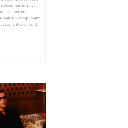
pt revendiqué de pages
nous laisserions
. Le meilleur compliment
C, avec la B-O en fond