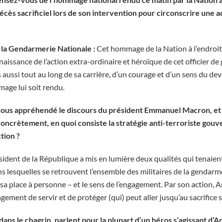
écès sacrificiel lors de son intervention pour circonscrire une ac
 la Gendarmerie Nationale :
Cet hommage de la Nation à l’endroi
aissance de l’action extra-ordinaire et héroïque de cet officier de 
aussi tout au long de sa carrière, d’un courage et d’un sens du devo
age lui soit rendu.
ous appréhendé le discours du président Emmanuel Macron, et
s concrètement, en quoi consiste la stratégie anti-terroriste gou
tion ?
sident de la République a mis en lumière deux qualités qui tenaien
 lesquelles se retrouvent l’ensemble des militaires de la gendarme
ssé sa place à personne – et le sens de l’engagement. Par son action,
gement de servir et de protéger (qui) peut aller jusqu’au sacrifice 
 dans le chagrin, parlent pour la plupart d’un héros s’agissant d’