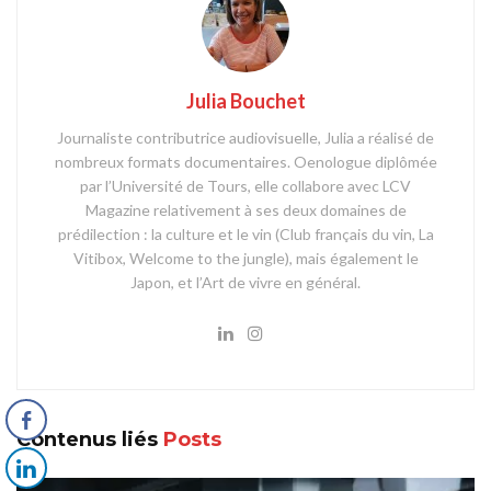
Julia Bouchet
Journaliste contributrice audiovisuelle, Julia a réalisé de
nombreux formats documentaires. Oenologue diplômée
par l’Université de Tours, elle collabore avec LCV
Magazine relativement à ses deux domaines de
prédilection : la culture et le vin (Club français du vin, La
Vitibox, Welcome to the jungle), mais également le
Japon, et l’Art de vivre en général.
Contenus liés
Posts