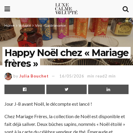
Home
Volupté
Vins - Gastronomie
Happy Noël chez « Mariage
frères »
by
Julia Bouchet
16/05/2026
min read2 min
Jour J-8 avant Noël, le décompte est lancé !
Chez Mariage Frères, la collection de Noël est disponible et
fait déjà saliver. Deux bûches sapins, nommés « Noël étoilé »
sont à la carte du célèbre vendeur de thé. Émeraude et