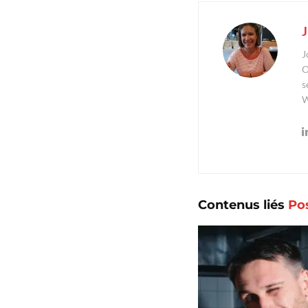
J
J
O
s
W
Contenus liés
Po