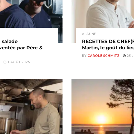
A LA UNE
a salade
RECETTES DE CHEF(FE
nventée par Père &
Martin, le goût du lie
BY
CAROLE SCHMITZ
25 J
Z
1 AOÛT 2026