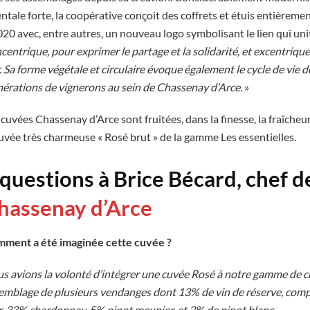
le forte, la coopérative conçoit des coffrets et étuis entièrement
020 avec, entre autres, un nouveau logo symbolisant le lien qui un
ncentrique, pour exprimer le partage et la solidarité, et excentriqu
r. Sa forme végétale et circulaire évoque également le cycle de vie de
érations de vignerons au sein de Chassenay d’Arce.
»
 cuvées Chassenay d’Arce sont fruitées, dans la finesse, la fraîcheu
cuvée très charmeuse « Rosé brut » de la gamme Les essentielles.
 questions à Brice Bécard, chef d
hassenay d’Arce
ment a été imaginée cette cuvée ?
s avions
la volonté d’intégrer une cuvée Rosé à notre gamme de
emblage de plusieurs vendanges dont 13% de vin de réserve, com
r, 33% chardonnay, 5% pinot meunier, et 2% de pinot blanc.