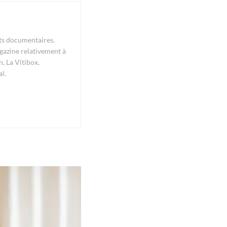
ats documentaires.
gazine relativement à
n, La Vitibox,
l.