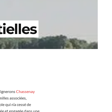
ielles
 Vignerons
Chassenay
illes associées,
e qui n’a cessé de
sée et engagée dans une