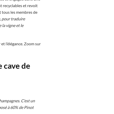
 recyclables et revoit
it tous les membres de
e, pour traduire
 la vigne et le
r et l’élégance. Zoom sur
e cave de
 champagnes
.
C’est un
posé à 60% de Pinot