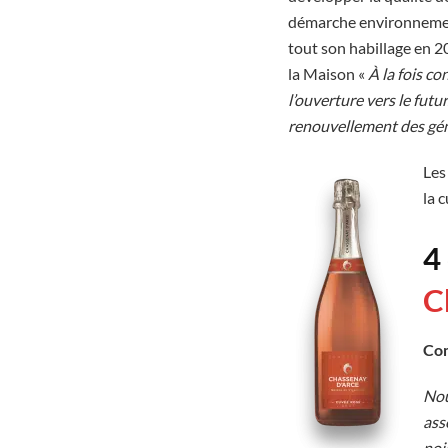
démarche environnementa
tout son habillage en 2
la Maison «
À la fois co
l’ouverture vers le futu
renouvellement des gén
Les
la 
4
C
Com
Nou
ass
noi