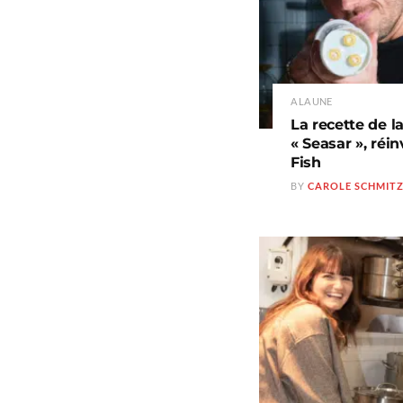
A LA UNE
La recette de l
« Seasar », réi
Fish
BY
CAROLE SCHMIT