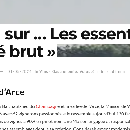
sur … Les essent
é brut »
01/05/2026
in
Vins - Gastronomie
,
Volupté
min read3 min
d’Arce
 Bar, haut-lieu du
Champagn
e et la vallée de l’Arce, la Maison de
6 avec 62 vignerons passionnés, elle rassemble aujourd’hui 130 fam
s de vignes à 90% en pinot noir. Une Maison engagée et responsabl
de ses assemblages depuis sa création. Considérablement moderni