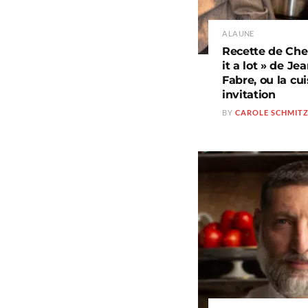
A LA UNE
Recette de Chef(
it a lot » de J
Fabre, ou la c
invitation
BY
CAROLE SCHMIT