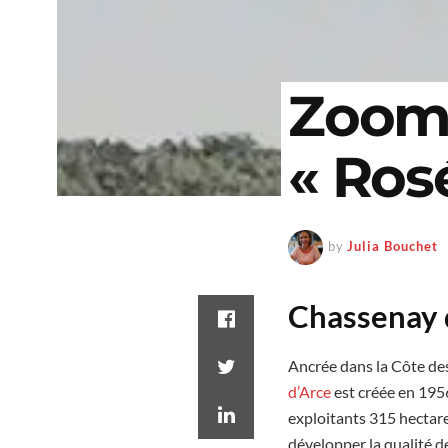
Zoom 
« Ros
by
Julia Bouchet
Chassenay 
Ancrée dans la Côte des
d’Arce
est créée en 195
exploitants 315 hectare
développer la qualité 