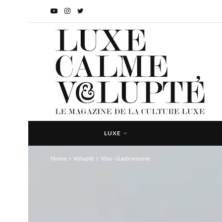
LUXE
Home
Volupté
Vins - Gastronomie