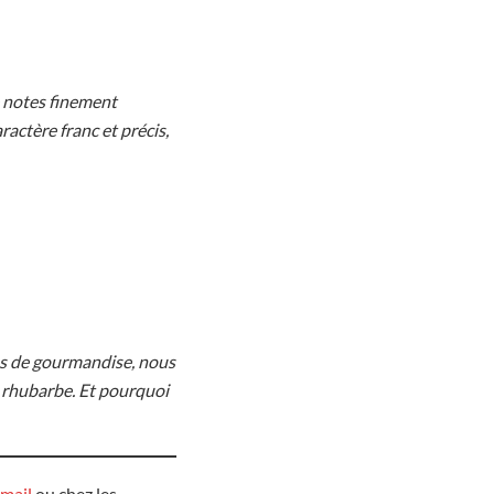
e notes finement
actère franc et précis,
plus de gourmandise, nous
 rhubarbe. Et pourquoi
 mail
ou chez les