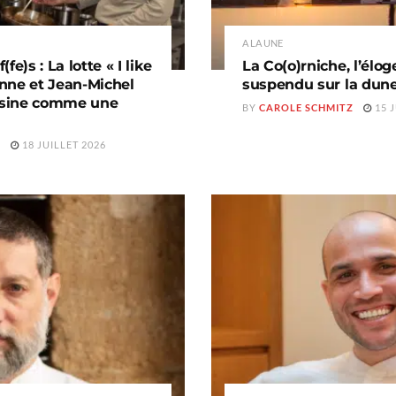
A LA UNE
fe)s : La lotte « I like
La Co(o)rniche, l’élo
eanne et Jean-Michel
suspendu sur la dune
uisine comme une
BY
CAROLE SCHMITZ
15 J
Z
18 JUILLET 2026