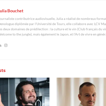
ulia Bouchet
ournaliste contributrice audiovisuelle, Julia a réalisé de nombreux form
enologue diplômée par l’Université de Tours, elle collabore avec LCV Ma
es deux domaines de prédilection : la culture et le vin (Club français du vi
elcome to the jungle), mais également le Japon, et l’Art de vivre en généra
sts