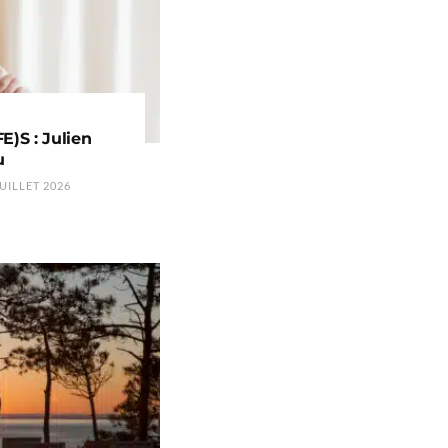
)S : Julien
u
UILLET 2026