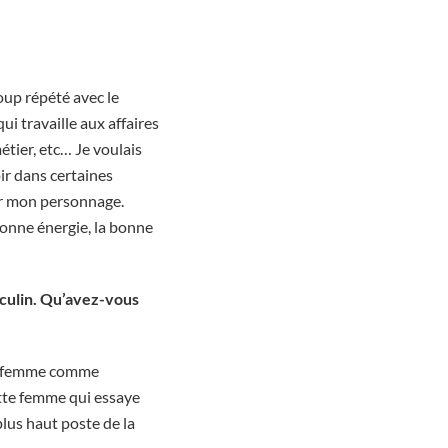
oup répété avec le
ui travaille aux affaires
étier, etc… Je voulais
ir dans certaines
er mon personnage.
bonne énergie, la bonne
sculin. Qu’avez-vous
une femme comme
ette femme qui essaye
lus haut poste de la