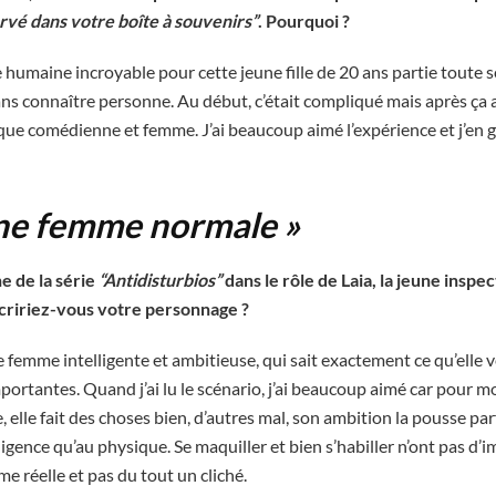
vé dans votre boîte à souvenirs”
. Pourquoi ?
 humaine incroyable pour cette jeune fille de 20 ans partie toute se
sans connaître personne. Au début, c’était compliqué mais après ça 
t que comédienne et femme. J’ai beaucoup aimé l’expérience et j’en 
une femme normale »
e de la série
“Antidisturbios”
dans le rôle de Laia, la jeune inspec
ririez-vous votre personnage ?
e femme intelligente et ambitieuse, qui sait exactement ce qu’elle v
importantes. Quand j’ai lu le scénario, j’ai beaucoup aimé car pour 
, elle fait des choses bien, d’autres mal, son ambition la pousse parf
elligence qu’au physique. Se maquiller et bien s’habiller n’ont pas d’
e réelle et pas du tout un cliché.