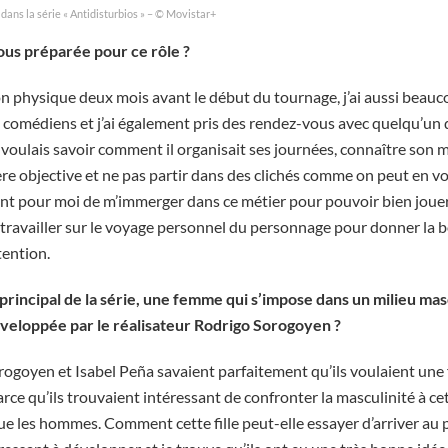
dans la série « Antidisturbios » – © Movistar+
s préparée pour ce rôle ?
ion physique deux mois avant le début du tournage, j’ai aussi beauc
s comédiens et j’ai également pris des rendez-vous avec quelqu’un q
 voulais savoir comment il organisait ses journées, connaître son m
e objective et ne pas partir dans des clichés comme on peut en vo
rtant pour moi de m’immerger dans ce métier pour pouvoir bien jou
 travailler sur le voyage personnel du personnage pour donner la 
tention.
 principal de la série, une femme qui s’impose dans un milieu ma
veloppée par le réalisateur Rodrigo Sorogoyen ?
orogoyen et Isabel Peña savaient parfaitement qu’ils voulaient 
rce qu’ils trouvaient intéressant de confronter la masculinité à c
ue les hommes. Comment cette fille peut-elle essayer d’arriver au p