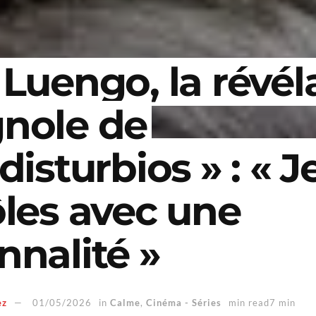
 Luengo, la révél
nole de
disturbios » : « 
ôles avec une
nnalité »
ez
01/05/2026
in
Calme
,
Cinéma - Séries
min read7 min