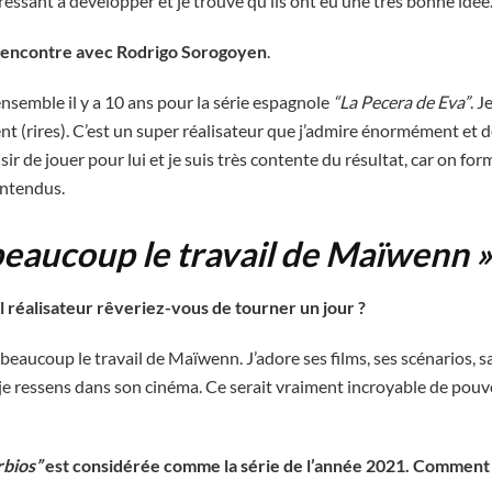
téressant à développer et je trouve qu’ils ont eu une très bonne idée
rencontre avec Rodrigo Sorogoyen
.
ensemble il y a 10 ans pour la série espagnole
“La Pecera de Eva”
. 
nt (rires). C’est un super réalisateur que j’admire énormément et d
isir de jouer pour lui et je suis très contente du résultat, car on fo
 entendus.
beaucoup le travail de Maïwenn »
l réalisateur rêveriez-vous de tourner un jour ?
beaucoup le travail de Maïwenn. J’adore ses films, ses scénarios, s
 je ressens dans son cinéma. Ce serait vraiment incroyable de pouvo
rbios”
est considérée comme la série de l’année 2021. Comment