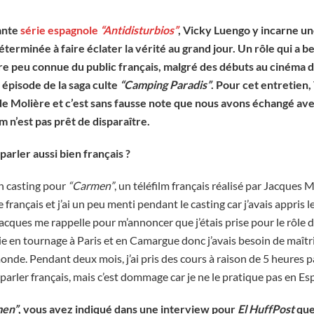
vante
série espagnole
“Antidisturbios”
, Vicky Luengo y incarne un
éterminée à faire éclater la vérité au grand jour. Un rôle qui a 
re peu connue du public français, malgré des débuts au cinéma d
 épisode de la saga culte
“Camping Paradis”
. Pour cet entretien,
e de Molière et c’est sans fausse note que nous avons échangé a
 n’est pas prêt de disparaître.
arler aussi bien français ?
 un casting pour
“Carmen”
, un téléfilm français réalisé par Jacques M
français et j’ai un peu menti pendant le casting car j’avais appris le
cques me rappelle pour m’annoncer que j’étais prise pour le rôle de
tie en tournage à Paris et en Camargue donc j’avais besoin de maîtr
onde. Pendant deux mois, j’ai pris des cours à raison de 5 heures p
 parler français, mais c’est dommage car je ne le pratique pas en E
men”
, vous avez indiqué dans une interview pour
El HuffPost
que