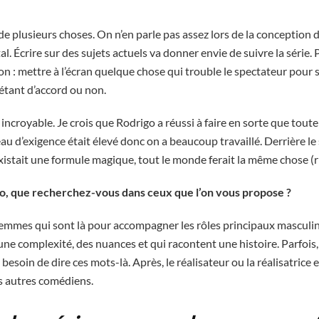
e plusieurs choses. On n’en parle pas assez lors de la conception d’
. Écrire sur des sujets actuels va donner envie de suivre la série. P
tion : mettre à l’écran quelque chose qui trouble le spectateur pour
n étant d’accord ou non.
 incroyable. Je crois que Rodrigo a réussi à faire en sorte que toute 
u d’exigence était élevé donc on a beaucoup travaillé. Derrière le suc
 existait une formule magique, tout le monde ferait la même chose (r
io, que recherchez-vous dans ceux que l’on vous propose ?
 femmes qui sont là pour accompagner les rôles principaux masculin
ne complexité, des nuances et qui racontent une histoire. Parfois, 
i besoin de dire ces mots-là. Après, le réalisateur ou la réalisatrice
es autres comédiens.