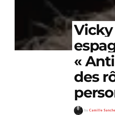
Vicky
espag
« Anti
des r
perso
by
Camille Sanch