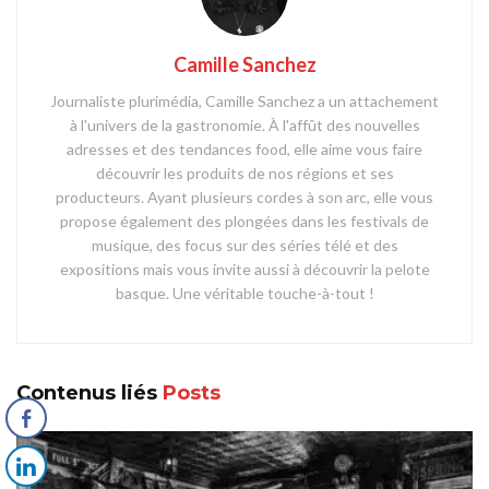
Camille Sanchez
Journaliste plurimédia, Camille Sanchez a un attachement
à l'univers de la gastronomie. À l'affût des nouvelles
adresses et des tendances food, elle aime vous faire
découvrir les produits de nos régions et ses
producteurs. Ayant plusieurs cordes à son arc, elle vous
propose également des plongées dans les festivals de
musique, des focus sur des séries télé et des
expositions mais vous invite aussi à découvrir la pelote
basque. Une véritable touche-à-tout !
Contenus liés
Posts