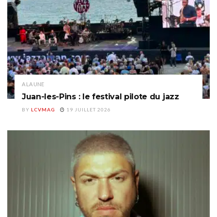
A LA UNE
Juan-les-Pins : le festival pilote du jazz
BY
LCVMAG
19 JUILLET 2026