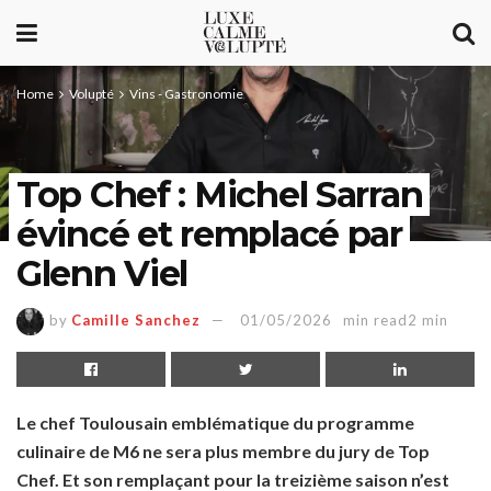
Home
Volupté
Vins - Gastronomie
Top Chef : Michel Sarran
évincé et remplacé par
Glenn Viel
by
Camille Sanchez
01/05/2026
min read2 min
Le chef Toulousain emblématique du programme
culinaire de M6 ne sera plus membre du jury de Top
Chef. Et son remplaçant pour la treizième saison n’est