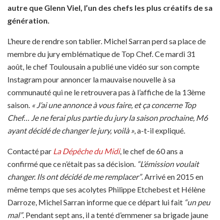
autre que Glenn Viel, l’un des chefs les plus créatifs de sa
génération.
L’heure de rendre son tablier. Michel Sarran perd sa place de
membre du jury emblématique de Top Chef. Ce mardi 31
août, le chef Toulousain a publié une vidéo sur son compte
Instagram pour annoncer la mauvaise nouvelle à sa
communauté qui ne le retrouvera pas à l’affiche de la 13ème
saison.
« J’ai une annonce à vous faire, et ça concerne Top
Chef… Je ne ferai plus partie du jury la saison prochaine, M6
ayant décidé de changer le jury, voilà »
, a-t-il expliqué.
Contacté par
La Dépêche du Midi
, le chef de 60 ans a
confirmé que ce n’était pas sa décision.
“L’émission voulait
changer. Ils ont décidé de me remplacer”
. Arrivé en 2015 en
même temps que ses acolytes Philippe Etchebest et Hélène
Darroze, Michel Sarran informe que ce départ lui fait
“un peu
mal”
. Pendant sept ans, il a tenté d’emmener sa brigade jaune