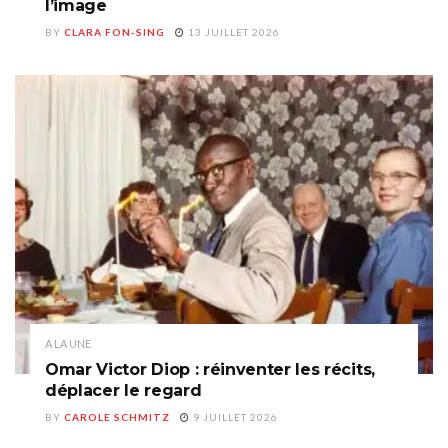
l’image
BY
CLARA FON-SING
13 JUILLET 2026
A LA UNE
Omar Victor Diop : réinventer les récits,
déplacer le regard
BY
CAROLE SCHMITZ
9 JUILLET 2026