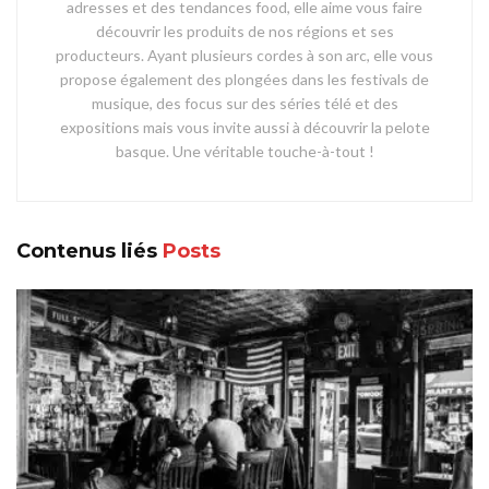
adresses et des tendances food, elle aime vous faire
découvrir les produits de nos régions et ses
producteurs. Ayant plusieurs cordes à son arc, elle vous
propose également des plongées dans les festivals de
musique, des focus sur des séries télé et des
expositions mais vous invite aussi à découvrir la pelote
basque. Une véritable touche-à-tout !
Contenus liés
Posts