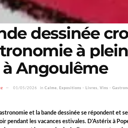
nde dessinée cr
stronomie à plei
 à Angoulême
ez
01/05/2026
in
Calme
,
Expositions - Livres
,
Vins - Gastro
astronomie et la bande dessinée se répondent et s
oir pendant les vacances estivales. D’Astérix à Pop