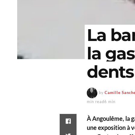
La ba
la ga
dents
by
Camille Sanch
min read6 min
À Angoulême, la g
une exposition à v