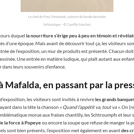
Le chef de Posy Simmonds, auteure de bande dessinée
britannique – © Camille Sánchez
cours duquel
la nourriture s’érige peu à peu en témoin et révéla
cès d’une époque. Mais avant de découvrir tout ça, les visiteurs sont
ntrée de l’exposition, un mur de produits est présenté. Chacun doit
sinée. Une entrée en matière ludique, qui plaît autant aux enfant
 dans leurs souvenirs d’enfance.
à Mafalda, en passant par la pres
d’exposition, les visiteurs sont invités à revivre
les grands banque
n ayant dans la tête la chanson
« Quand l’appétit va, tout va »
. On (
mblématique morue aux fraises chantilly, les Schtroumpfs et leur s
de la force à Popeye
ou encore la soupe que refuse de manger la pe
els sont bien présents, l’exposition met également en avant
des c