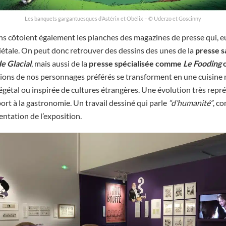
Les banquets gargantuesques d’Astérix et Obélix – © Uderzo et Goscinny
ns côtoient également les planches des magazines de presse qui, eu
iétale. On peut donc retrouver des dessins des unes de la
presse s
de Glacial
, mais aussi de la
presse spécialisée comme
Le Fooding
o
rations de nos personnages préférés se transforment en une cuisine
végétal ou inspirée de cultures étrangères. Une évolution très repr
ort à la gastronomie. Un travail dessiné qui parle
“d’humanité”
, c
ntation de l’exposition.