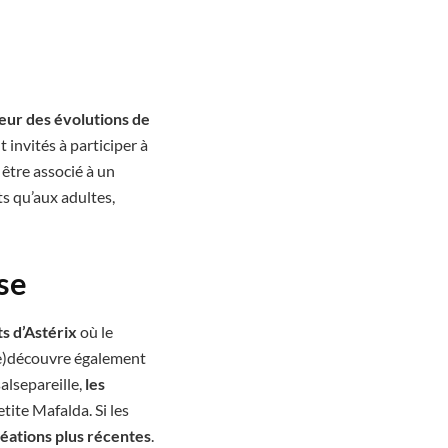
teur des évolutions de
 invités à participer à
 être associé à un
s qu’aux adultes,
se
ts d’Astérix
où le
re)découvre également
alsepareille,
les
tite Mafalda. Si les
réations plus récentes
.