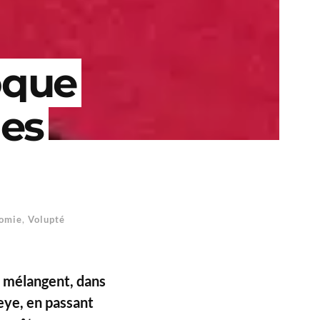
oque
nes
nomie
,
Volupté
e mélangent, dans
eye, en passant