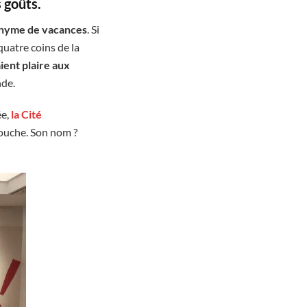
s goûts.
nyme de vacances
. Si
 quatre coins de la
ient plaire aux
nde.
e,
la Cité
bouche. Son nom ?