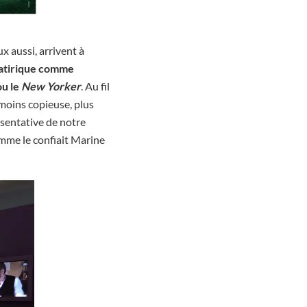
x aussi, arrivent à
atirique comme
u le
New Yorker
. Au fil
 moins copieuse, plus
ésentative de notre
omme le confiait Marine