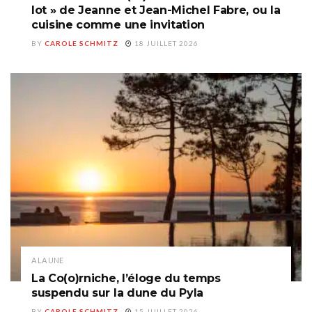
lot » de Jeanne et Jean-Michel Fabre, ou la
cuisine comme une invitation
BY
CAROLE SCHMITZ
18 JUILLET 2026
A LA UNE
La Co(o)rniche, l’éloge du temps
suspendu sur la dune du Pyla
BY
CAROLE SCHMITZ
15 JUILLET 2026