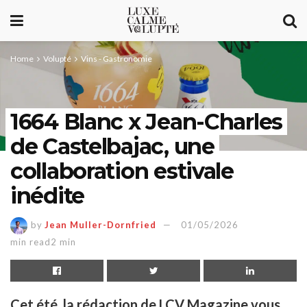
Home
Volupté
Vins - Gastronomie
1664 Blanc x Jean-Charles
de Castelbajac, une
collaboration estivale
inédite
by
Jean Muller-Dornfried
01/05/2026
min read2 min
Cet été, la rédaction de LCV Magazine vous