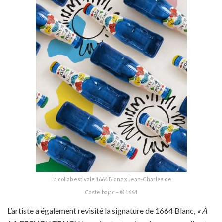
La collab estivale 1664 Blanc x Jean-Charles de
Castelbajac – © 1664
L’artiste a également revisité la signature de 1664 Blanc,
« À