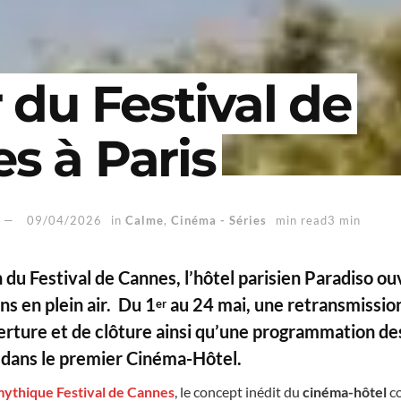
 du Festival de
s à Paris
09/04/2026
in
Calme
,
Cinéma - Séries
min read3 min
 du Festival de Cannes, l’hôtel parisien Paradiso ou
ns en plein air. Du 1
au 24 mai, une retransmission
er
rture et de clôture ainsi qu’une programmation des
 dans le premier Cinéma-Hôtel.
mythique Festival de Cannes
, le concept inédit du
cinéma-hôtel
c