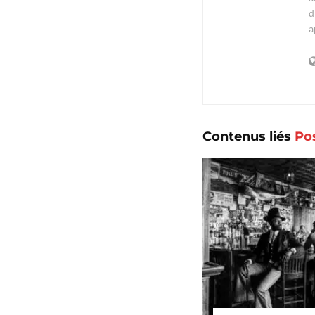
d
a
Contenus liés
Po