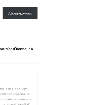
Abonnez-vous
lme d’or d’honneur à
ique dès le collège.
vestit dans chacun des
ets sociétaux mêlés aux
 traitement. Son état