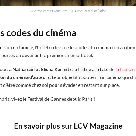
Vue Pop corn et Tour Eiffel –
©
Hôtel Paradiso / mk2
es codes du cinéma
amis ou en famille, l’hôtel redessine les codes du cinéma conventio
s portes en devenant le premier cinéma-hôtel.
 doit à
Nathanaël et Elisha Karmitz
, la fratrie à la tête de
la franch
sion du cinéma d’auteurs
. Leur objectif ? Soutenir un cinéma qui c
ort d’être comme chez soi pour s’évader en restant sur place.
pris, vivez le Festival de Cannes depuis Paris !
En savoir plus sur LCV Magazine