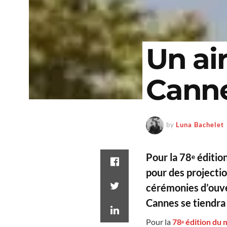
Un air
Canne
by
Luna Bachelet
Pour la 78
édition
e
pour des projectio
cérémonies d’ouve
Cannes se tiendra
Pour la
78
édition du 
e