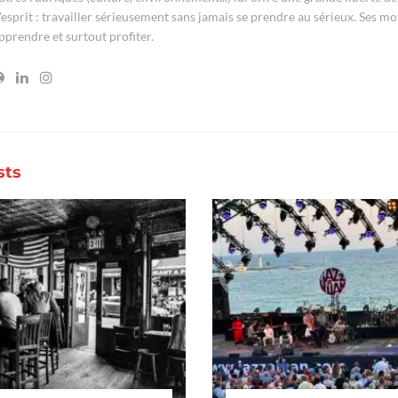
'esprit : travailler sérieusement sans jamais se prendre au sérieux. Ses mo
pprendre et surtout profiter.
sts