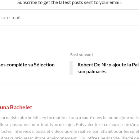
Subscribe to get the latest posts sent to your email.
Post suivant
nes complète sa Sélection
Robert De Niro ajoute la Pa
son palmarès
una Bachelet
ournaliste plurimédia en formation, Luna a sauté dans le monde journalist
lle se passionne pour tout type de sujet. Polyvalente et curieuse, elle s'in
rticles, interviews, posts et vidéos qu'elle réalise. Son attrait pour les suj
utres rubriques (culture, environnement...) lui offre une grande liberté de