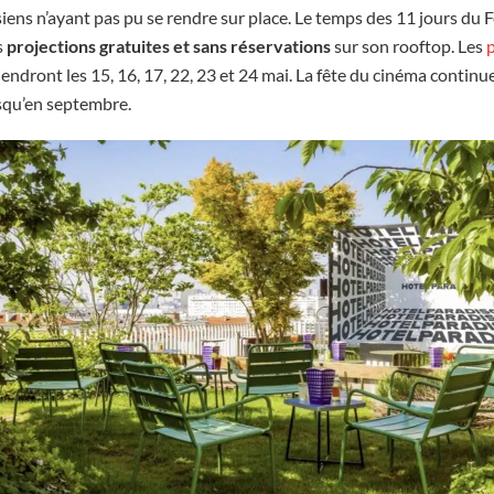
siens n’ayant pas pu se rendre sur place. Le temps des 11 jours du 
s
projections gratuites et sans réservations
sur son rooftop. Les
p
tiendront les 15, 16, 17, 22, 23 et 24 mai. La fête du cinéma continue
usqu’en septembre.