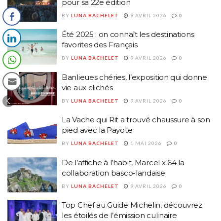
pour sa 22e édition
BY
LUNA BACHELET
9 AVRIL 2026
0
Été 2025 : on connaît les destinations
favorites des Français
BY
LUNA BACHELET
9 AVRIL 2026
0
Banlieues chéries, l’exposition qui donne
vie aux clichés
BY
LUNA BACHELET
9 AVRIL 2026
0
La Vache qui Rit a trouvé chaussure à son
pied avec la Payote
BY
LUNA BACHELET
1 MAI 2026
0
De l’affiche à l’habit, Marcel x 64 la
collaboration basco-landaise
BY
LUNA BACHELET
9 AVRIL 2026
0
Top Chef au Guide Michelin, découvrez
les étoilés de l’émission culinaire