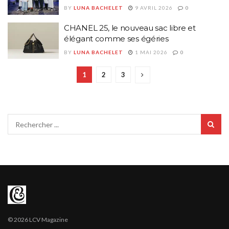
BY
LUNA BACHELET
9 AVRIL 2026
0
CHANEL 25, le nouveau sac libre et
élégant comme ses égéries
BY
LUNA BACHELET
1 MAI 2026
0
1
2
3
© 2026 LCV Magazine