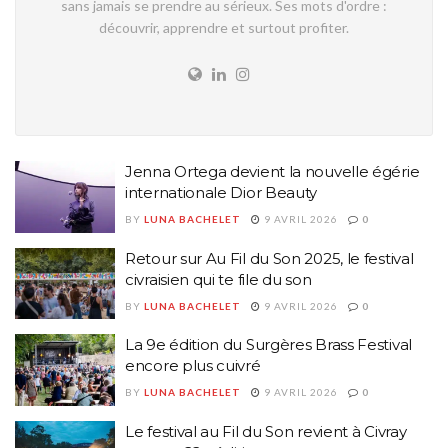
sans jamais se prendre au sérieux. Ses mots d'ordre :
découvrir, apprendre et surtout profiter.
Jenna Ortega devient la nouvelle égérie
internationale Dior Beauty
BY
LUNA BACHELET
9 AVRIL 2026
0
Retour sur Au Fil du Son 2025, le festival
civraisien qui te file du son
BY
LUNA BACHELET
9 AVRIL 2026
0
La 9e édition du Surgères Brass Festival
encore plus cuivré
BY
LUNA BACHELET
9 AVRIL 2026
0
Le festival au Fil du Son revient à Civray