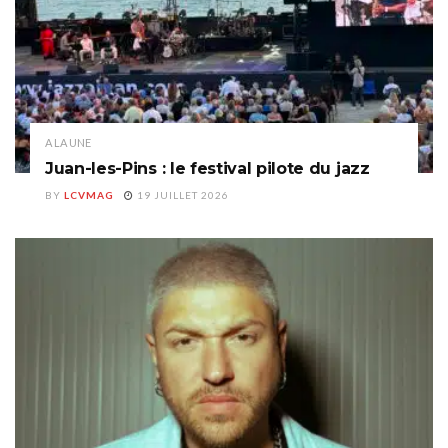
A LA UNE
Juan-les-Pins : le festival pilote du jazz
BY
LCVMAG
19 JUILLET 2026