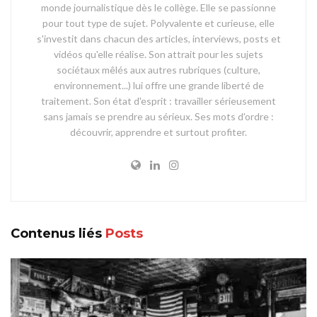
monde journalistique dès le collège. Elle se passionne
pour tout type de sujet. Polyvalente et curieuse, elle
s'investit dans chacun des articles, interviews, posts et
vidéos qu'elle réalise. Son attrait pour les sujets
sociétaux mêlés aux autres rubriques (culture,
environnement...) lui offre une grande liberté de
traitement. Son état d'esprit : travailler sérieusement
sans jamais se prendre au sérieux. Ses mots d'ordre :
découvrir, apprendre et surtout profiter.
Contenus liés
Posts