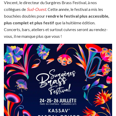
Vincent, le directeur du Surgères Brass Festival, à nos
collègues de
Sud-Ouest
. Cette année, le festival a mis les
bouchées doubles pour
rendre le festival plus accessible,
plus complet et plus festif
que la huitième édition.
Concerts, bars, ateliers et surtout cuivres seront au rendez-
vous, il ne manque plus que vous !