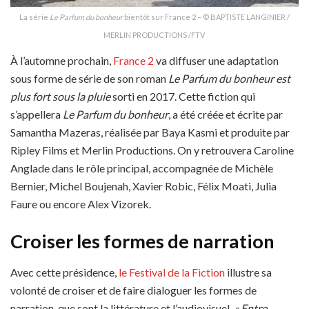
La série
Le Parfum du bonheur
bientôt sur France 2 – © BAPTISTE LANGINIER /
MERLIN PRODUCTIONS /FTV
À l’automne prochain,
France 2
va diffuser une adaptation
sous forme de série de son roman
Le Parfum du bonheur
est
plus fort sous la pluie
sorti en 2017. Cette fiction qui
s’appellera
Le Parfum du bonheur
, a été créée et écrite par
Samantha Mazeras, réalisée par Baya Kasmi et produite par
Ripley Films et Merlin Productions. On y retrouvera Caroline
Anglade dans le rôle principal, accompagnée de Michèle
Bernier, Michel Boujenah, Xavier Robic, Félix Moati, Julia
Faure ou encore Alex Vizorek.
Croiser les formes de narration
Avec cette présidence,
le Festival de la Fiction
illustre sa
volonté de croiser et de faire dialoguer les formes de
narration, que sont la littérature et l’audiovisuel.
« Entre