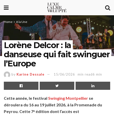
Home
A la Une
Lorène Delcor : la
danseuse qui fait swinguer
l’Europe
by
Karine Dessale
15/06/2026
min read6 min
Cette année, le festival
Swinging Montpellier
se
déroulera du 16 au 19 juillet 2026, à la Promenade du
Peyrou. Cette 7ᵉ édition dont l’accès est