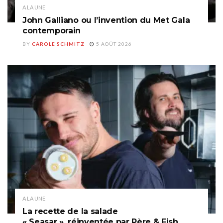
A LA UNE
John Galliano ou l’invention du Met Gala
contemporain
BY
CAROLE SCHMITZ
5 AOÛT 2026
A LA UNE
La recette de la salade
« Seasar », réinventée par Père & Fish