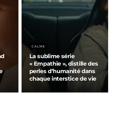
CALME
nd
La sublime série
« Empathie », distille des
e
perles d’humanité dans
chaque interstice de vie