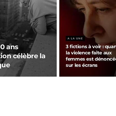
A LA UNE
00 ans
3 fictions à voir : qua
la violence faite aux
ion célèbre la
femmes est dénoncé
que
sur les écrans