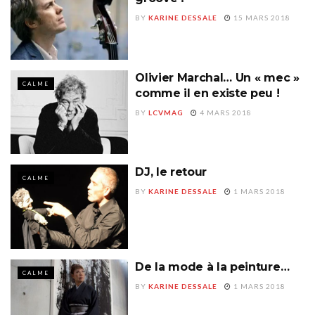
BY
KARINE DESSALE
15 MARS 2018
Olivier Marchal… Un « mec »
CALME
comme il en existe peu !
BY
LCVMAG
4 MARS 2018
DJ, le retour
CALME
BY
KARINE DESSALE
1 MARS 2018
De la mode à la peinture…
CALME
BY
KARINE DESSALE
1 MARS 2018