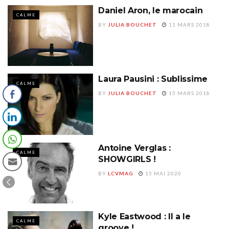
Daniel Aron, le marocain
CALME
BY
JULIA BOUCHET
11 MARS 2018
Laura Pausini : Sublissime
CALME
BY
JULIA BOUCHET
15 MARS 2018
Antoine Verglas :
CALME
SHOWGIRLS !
BY
LCVMAG
15 MAI 2020
Kyle Eastwood : Il a le
CALME
groove !