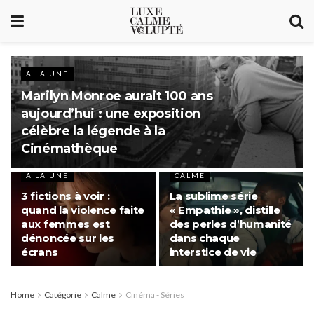
A LA UNE
Marilyn Monroe aurait 100 ans
aujourd’hui : une exposition
célèbre la légende à la
Cinémathèque
A LA UNE
CALME
3 fictions à voir :
La sublime série
quand la violence faite
« Empathie », distille
aux femmes est
des perles d’humanité
dénoncée sur les
dans chaque
écrans
interstice de vie
Home
Catégorie
Calme
Cinéma - Séries