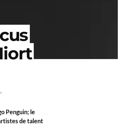
rcus
Niort
n
o Penguin; le
rtistes de talent