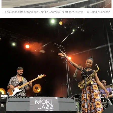
La saxophoniste britannique Camilla George au Niort Jazz Festival – © Camille Sánchez