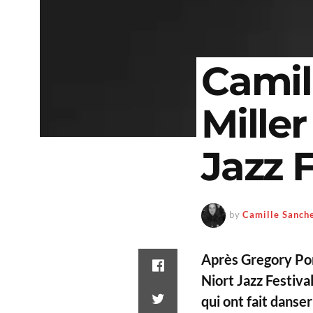
Camil
Miller
Jazz F
by
Camille Sanch
Après Gregory Po
Niort Jazz Festiva
qui ont fait danser