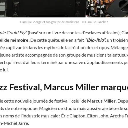
Camilla George et son groupe de musiciens – © Camille Sánchez
ple Could Fly”
(basé sur un livre de contes d’esclaves africains), C
ail de mémoire
. De cette quête, elle en a fait
“Ibio-Ibio”
, un troisi
sée captivante dans les mythes de la création de cet opus. Mélang
a jeune artiste accompagnée de son groupe de musiciens talentueux
cert qui s’est d’ailleurs terminé par une salve d’applaudissements p
e lui.
zz Festival, Marcus Miller marque
 cette nouvelle journée de festival : celui de
Marcus Miller
. Depu
nts
de notre époque. Magicien de studio mais aussi vraie bête de s
s noms de l’industrie musicale : Éric Clapton, Elton John, Aretha F
-Michel Jarre.