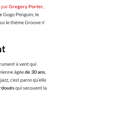
e par
Gregory Porter
,
e Gogo Penguin; le
ous le thème Groove n’
nt
trument à vent qui
nienne âgée
de 30 ans
,
zz, c’est parce qu’elle
urdoués
qui secouent la