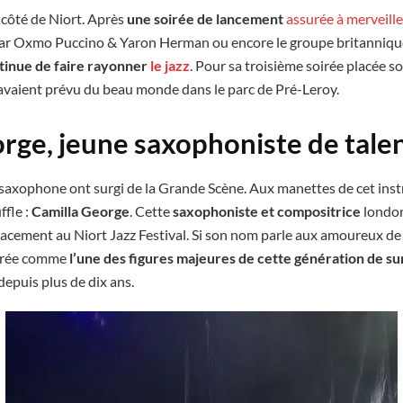
u côté de Niort. Après
une soirée de lancement
assurée à merveill
 par Oxmo Puccino & Yaron Herman ou encore le groupe britanniqu
ntinue de faire rayonner
le jazz
. Pour sa troisième soirée placée s
 avaient prévu du beau monde dans le parc de Pré-Leroy.
rge, jeune saxophoniste de tale
 saxophone ont surgi de la Grande Scène. Aux manettes de cet ins
ffle :
Camilla George
. Cette
saxophoniste et compositrice
londo
acement au Niort Jazz Festival. Si son nom parle aux amoureux de ja
dérée comme
l’une des figures majeures de cette génération de s
epuis plus de dix ans.