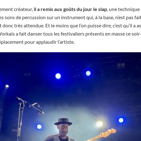
ement créateur,
il a remis aux goûts du jour le slap
, une technique
s sons de percussion sur un instrument qui, à la base, n’est pas fai
 donc très attendue. Et le moins que l’on puisse dire, c’est qu’il a a
rkais a fait danser tous les festivaliers présents en masse ce soir-
déplacement pour applaudir l’artiste.