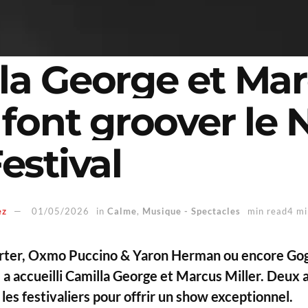
la George et Ma
 font groover le 
estival
ez
01/05/2026
in
Calme
,
Musique - Spectacles
min read4 mi
rter, Oxmo Puccino & Yaron Herman ou encore Gog
l a accueilli Camilla George et Marcus Miller. Deux a
 les festivaliers pour offrir un show exceptionnel.