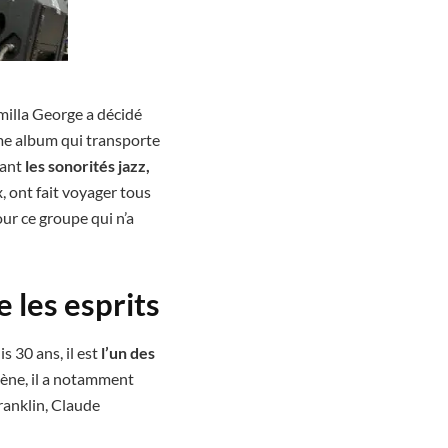
amilla George a décidé
ème album qui transporte
eant
les sonorités jazz,
, ont fait voyager tous
our ce groupe qui n’a
 les esprits
is 30 ans, il est
l’un des
cène, il a notamment
ranklin, Claude