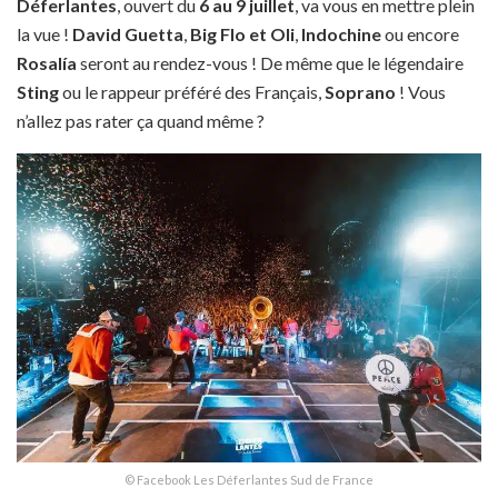
Déferlantes
, ouvert du
6 au 9 juillet
, va vous en mettre plein
la vue !
David Guetta
,
Big Flo et Oli
,
Indochine
ou encore
Rosalía
seront au rendez-vous ! De même que le légendaire
Sting
ou le rappeur préféré des Français,
Soprano
! Vous
n’allez pas rater ça quand même ?
© Facebook Les Déferlantes Sud de France