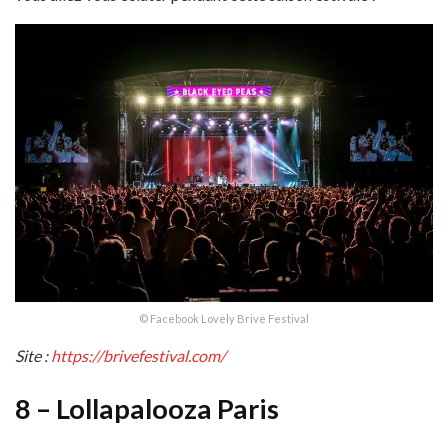
© Facebook Lovely Brive Festival
Site :
https://brivefes
t
ival.com/
8 – Lollapalooza Paris