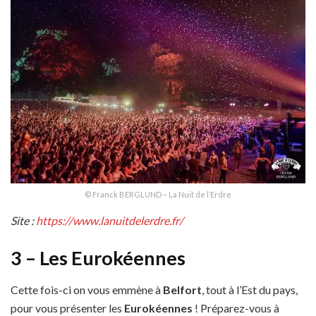
© Franck BERGLUND – La Nuit de l’Erdre
Site :
https://www.lanuitdelerdre.fr/
3 – Les Eurokéennes
Cette fois-ci on vous emmène à
Belfort
, tout à l’Est du pays,
pour vous présenter les
Eurokéennes
! Préparez-vous à