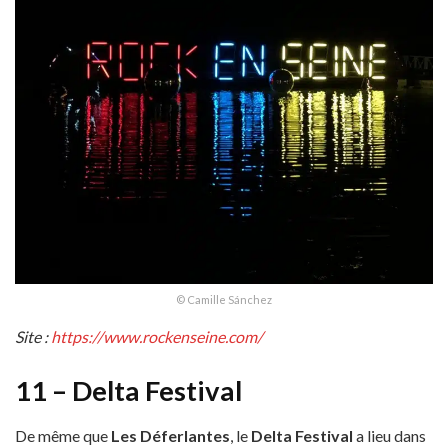
© Camille Sánchez
Site :
https://www.rockenseine.com/
11 –
Delta Festival
De même que
Les Déferlantes
, le
Delta Festival
a lieu dans