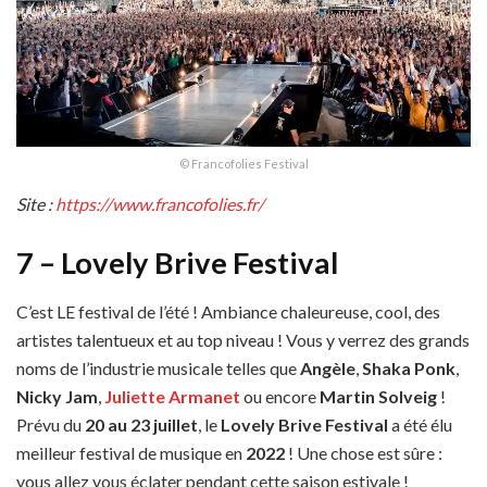
© Francofolies Festival
Site :
https://www.francofolies.fr/
7 – Lovely Brive Festival
C’est LE festival de l’été ! Ambiance chaleureuse, cool, des
artistes talentueux et au top niveau ! Vous y verrez des grands
noms de l’industrie musicale telles que
Angèle
,
Shaka Ponk
,
Nicky Jam
,
Juliette Armanet
ou encore
Martin Solveig
!
Prévu du
20 au 23 juillet
, le
Lovely Brive Festival
a été élu
meilleur festival de musique en
2022
! Une chose est sûre :
vous allez vous éclater pendant cette saison estivale !