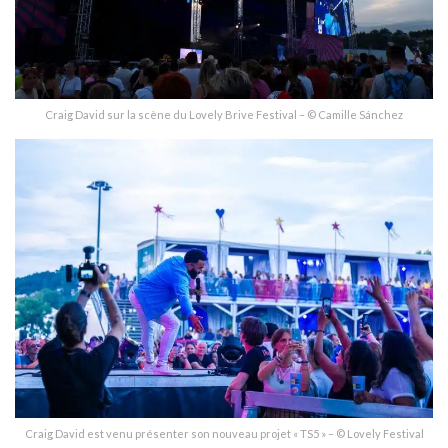
Craig David sur la scène du Lovely Brive Festival – © Camille Sánchez
Craig David est venu présenter son nouveau projet « TS5 » – © Lovely Festival