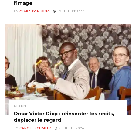
l’image
BY
CLARA FON-SING
13 JUILLET 2026
A LA UNE
Omar Victor Diop : réinventer les récits,
déplacer le regard
BY
CAROLE SCHMITZ
9 JUILLET 2026