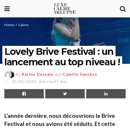
Home
Calme
Lovely Brive Festival : un
lancement au top niveau !
by
Karine Dessale
and
Camille Sanchez
01/05/2026
min read5 min
L’année dernière, nous découvrions le Brive
Festival et nous avions été séduits. Et cette