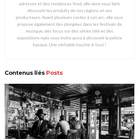
adresses et des tendances food, elle aime vous faire
découvrir les produits de nos régions et ses
producteurs. Ayant plusieurs cordes à son arc, elle vous
propose également des plongées dans les festivals de
musique, des focus sur des séries télé et des
expositions mais vous invite aussi à découvrir la pelote
basque. Une véritable touche-à-tout !
Contenus liés
Posts