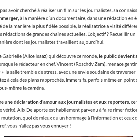
 pas avoir cherché à réaliser un film sur les journalistes, sa connai
immerger
, à la manière d’un documentaire, dans une rédaction en éb
é de la manière la plus fidèle possible, la réalisatrice a visité différ
es rédactions de grandes chaînes actuelles. L’objectif ? Recueillir 
nière dont les journalistes travaillent aujourd’hui.
 Gabrielle (Alice Isaaz) qui découvre ce monde,
le public devient 
, lorsque le rédacteur en chef, Vincent (Roschdy Zem), menace gent
 »
; la salle tremble de stress, avec une envie soudaine de traverser 
utez à cela des plans rapprochés, immersifs, parfois même en point 
 vous-même la caméra
.
me
une déclaration d’amour aux journalistes et aux reporters
, ce
e vérité. Alix Delaporte est habilement parvenu à faire rimer fictio
mutation, quoi de mieux qu’un hommage à l’information et ceux q
Bref, vous n’allez pas vous ennuyer !