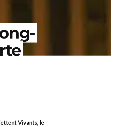
long-
rte
jettent Vivants, le