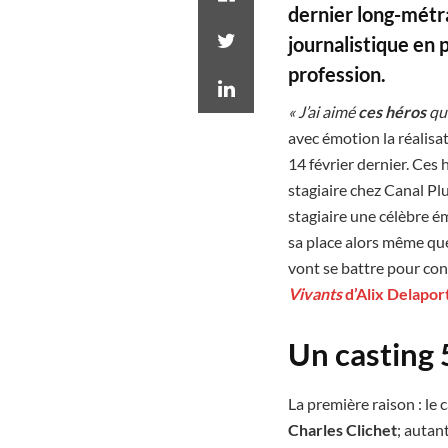
dernier long-métra
journalistique en p
profession.
« J’ai aimé
ces héros
qu
avec émotion la réalisat
14 février dernier. Ces 
stagiaire chez Canal Pl
stagiaire une célèbre é
sa place alors même que
vont se battre pour cont
Vivants
d’Alix Delapor
Un casting 
La première raison : le 
Charles Clichet
; autan