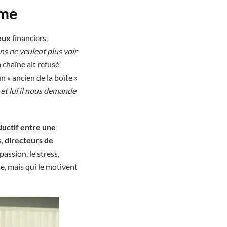
sme
jeux
financiers,
ns ne veulent plus voir
a chaîne ait refusé
 « ancien de la boîte »
r et lui il nous demande
ductif entre une
s,
directeurs de
assion, le stress,
e, mais qui le motivent