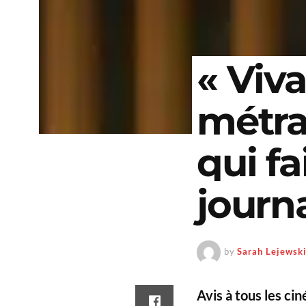
« Viva
métra
qui fa
journ
by
Sarah Lejewsk
Avis à tous les cin