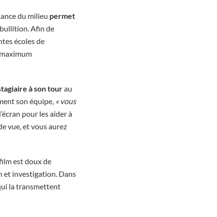
ssance du milieu
permet
ullition. Afin de
entes écoles de
un maximum
stagiaire à son tour
au
iment son équipe,
« vous
l’écran pour les aider à
de vue, et vous aurez
 film est doux de
n et investigation. Dans
ui la transmettent