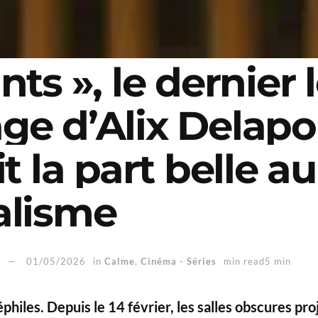
nts », le dernier 
ge d’Alix Delapo
it la part belle au
alisme
i
01/05/2026
in
Calme
,
Cinéma - Séries
min read5 min
éphiles. Depuis le 14 février, les salles obscures pro