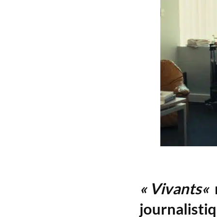
« Vivants
«
journalisti