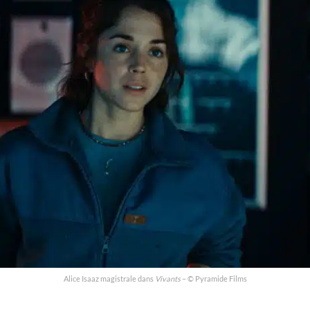
Alice Isaaz magistrale dans
Vivants
– © Pyramide Films