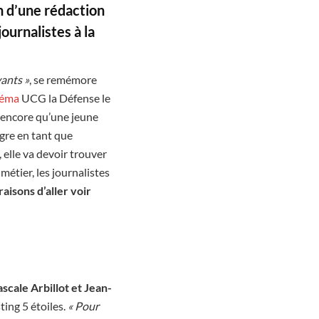
n d’une rédaction
ournalistes à la
vants »
, se remémore
néma
UCG la Défense le
t encore qu’une jeune
ègre en tant que
 elle va devoir trouver
étier, les journalistes
raisons d’aller voir
scale Arbillot et Jean-
ting 5 étoiles.
« Pour