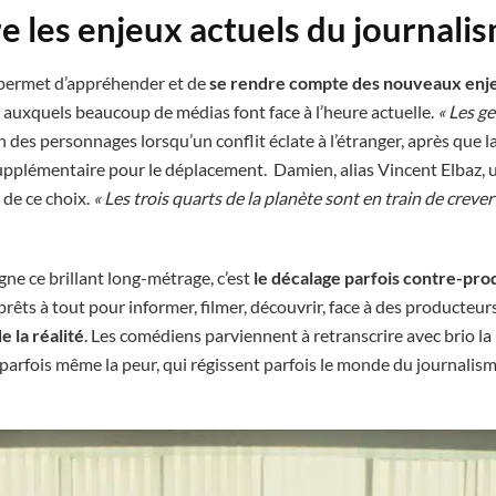
 les enjeux actuels du journali
permet d’appréhender et de
se rendre compte des nouveaux en
x auxquels beaucoup de médias font face à l’heure actuelle.
« Les ge
’un des personnages lorsqu’un conflit éclate à l’étranger, après que l
pplémentaire pour le déplacement. Damien, alias Vincent Elbaz, un
 de ce choix.
« Les trois quarts de la planète sont en train de creve
gne ce brillant long-métrage, c’est
le décalage parfois contre-pro
 prêts à tout pour informer, filmer, découvrir, face à des producteur
e la réalité
. Les comédiens parviennent à retranscrire avec brio la p
t parfois même la peur, qui régissent parfois le monde du journalism