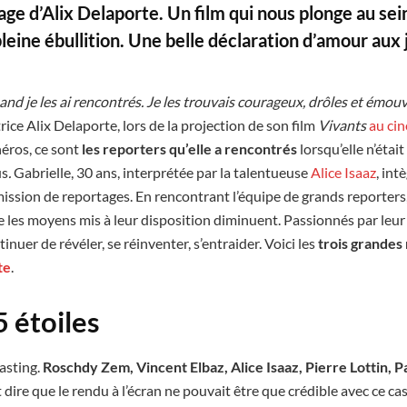
ge d’Alix Delaporte. Un film qui nous plonge au sei
leine ébullition. Une belle déclaration d’amour aux j
and je les ai rencontrés. Je les trouvais courageux, drôles et émou
rice Alix Delaporte, lors de la projection de son film
Vivants
au ci
héros, ce sont
les reporters qu’elle a rencontrés
lorsqu’elle n’étai
us
.
Gabrielle, 30 ans, interprétée par la talentueuse
Alice Isaaz
, int
mission de reportages. En rencontrant l’équipe de grands reporters,
 les moyens mis à leur disposition diminuent. Passionnés par leur m
inuer de révéler, se réinventer, s’entraider. Voici les
trois grandes 
te
.
5 étoiles
casting.
Roschdy Zem, Vincent Elbaz, Alice Isaaz, Pierre Lottin, Pa
t dire que le rendu à l’écran ne pouvait être que crédible avec ce cas