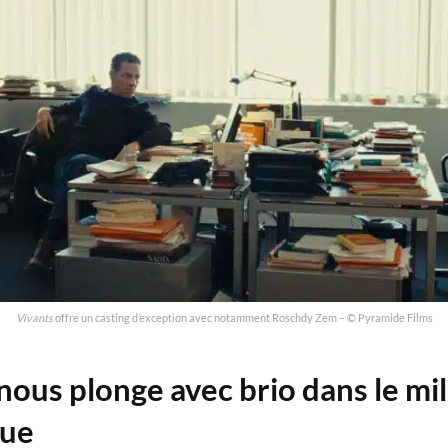
Vivants
offre un casting d’exception avec notamment Roschdy Zem – © Pyramide Films
nous plonge avec brio dans le mi
que