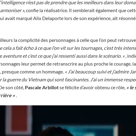
’intelligence n’est pas de prendre que les meilleurs dans leur doma
harmoniser »,
confie la réalisatrice. Il semblerait également que cett
ui avait marqué Alix Delaporte lors de son expérience, ait résonné 
lleurs la complicité des personnages à celle que l’on peut retrouve
 cela a fait écho à ce que l’on vit sur les tournages, c’est très inten
e aventure et c’est ce que j’ai ressenti aussi dans le scénario. «
, ind
rsonnages leur permet de retranscrire au plus proche le courage, l
ers, presque comme un hommage.
« J’ai beaucoup suivi et j’admire Ja
la guerre du Vietnam qui sont fascinantes. J’ai un immense respect
De son côté,
Pascale Arbillot
se félicite d’avoir obtenu ce rôle,
« le
rrière »
.