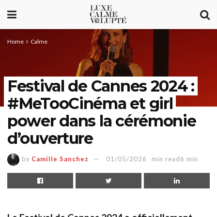
Home
Calme
Festival de Cannes 2024 :
#MeTooCinéma et girl
power dans la cérémonie
d’ouverture
by
Camille Sanchez
01/05/2026
min read6 min