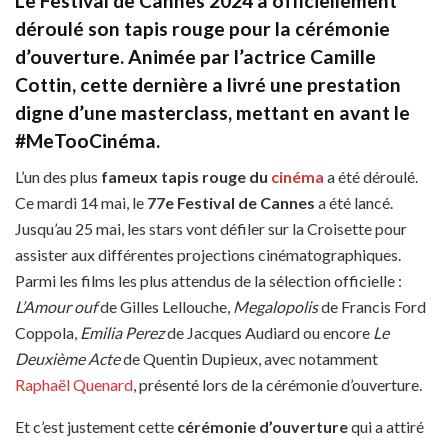
Le Festival de Cannes 2024 a officiellement
déroulé son tapis rouge pour la cérémonie
d’ouverture.
A
nimée par l’actrice Camille
Cottin, cette dernière a livré une prestation
digne d’une masterclass
,
mettant en avant le
#MeTooCinéma.
L’un des plus
fameux tapis rouge du
cinéma
a été déroulé.
Ce mardi 14 mai, le
77e Festival de Cannes
a été lancé.
Jusqu’au 25 mai, les stars vont défiler sur la Croisette pour
assister aux différentes projections cinématographiques.
Parmi les films les plus attendus de la sélection officielle :
L’Amour ouf
de Gilles Lellouche,
Megalopolis
de Francis Ford
Coppola,
Emilia Perez
de Jacques Audiard ou encore
Le
Deuxième Acte
de Quentin Dupieux, avec notamment
Raphaël Quenard
, présenté lors de la cérémonie d’ouverture.
Et c’est justement cette
cérémonie d’ouverture
qui a attiré