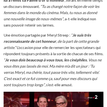
lui a remis sa Palme d’or d’honneur
, livrant en même temps
un discours émouvant.
“Tu as changé notre façon de voir les
femmes dans le monde du cinéma. Mais, tu nous as donné
une nouvelle image de nous-mêmes”
, a-t-elle indiqué non
sans pouvoir retenir ses larmes.
Une émotion partagée par Meryl Streep :
“
Je suis très
reconnaissante de cet honneur
, de la part de cette grande
artiste.”
L’occasion pour elle de remercier les spectateurs qui
répondent toujours présents à la sortie de chacun de ses films.
“
Je vous dois beaucoup à vous tous, les cinéphiles.
Vous ne
vous êtes pas lassés de moi. Ma mère m’a dit un jour : ‘Tu
verras Meryl, ma chérie, tout passe très vite, tellement vite’.
C’est exact et ce fut comme ça, sauf pour mes discours qui
sont toujours trop longs”
, s’est-elle amusé.