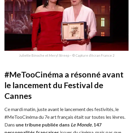
Juliette Binoche et Meryl Streep – © Capture d’écran France 2
#MeTooCinéma a résonné avant
le lancement du Festival de
Cannes
Ce mardi matin, juste avant le lancement des festivités, le
#MeTooCinéma du 7e art français était sur toutes les lèvres.
Dans
une tribune publiée dans
Le Monde
,
147
personnalités françaises
issues du cinéma, mais pas que,