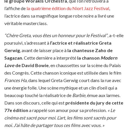
le groupe Worakls Orchestra
, que l’on retrouvera à
l’affiche de
la quatrième édition du Niort Jazz Festival
,
l’actrice dans sa magnifique longue robe noire a livré une
véritable masterclass.
“Chère Greta, vous êtes un honneur pour le Festival”
, a-t-elle
poursuivi, s’adressant à
l’actrice et réalisatrice Greta
Gerwig
, avant de laisser place à
la chanteuse Zaho de
Sagazan
. Cette dernière a interprété
la chanson
Modern
Love
de David Bowie
, en chaussettes sur la scène du Palais
des Congrès. Cette chanson iconique est utilisée dans le film
Frances Ha
, dans lequel Greta Gerwig court dans la rue avec
une énergie folle. Une scène mythique et un clin d’oeil qui a
beaucoup touché la réalisatrice de
Barbie
, émue aux larmes.
Dans son discours, celle qui est
présidente du jury de cette
77e édition
a rappelé son amour pour sa profession.
« Le
cinéma est sacré pour moi. L’art, les films sont sacrés pour
moi. J’ai hâte de partager tous ces films avec vous. »