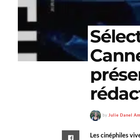
Sélec
Canne
présen
rédac
by
Julie Danel A
Les cinéphiles vi