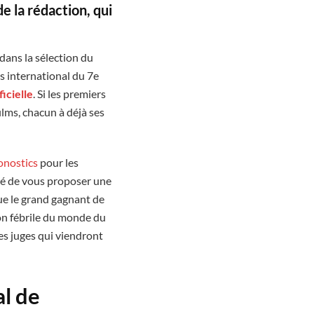
de la rédaction
,
qui
dans la sélection du
 international du 7e
ficielle
. Si les premiers
ilms, chacun à déjà ses
onostics
pour les
idé de vous proposer une
ue le grand gagnant de
on fébrile du monde du
es juges qui viendront
al de