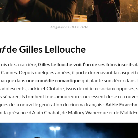
Megalopolis
–
©
Le Pacte
uf
de Gilles Lellouche
ois de sa carrière,
Gilles Lellouche voit l’un de ses films inscrits 
 Cannes. Depuis quelques années, il porte dorénavant la casquette
mbarque dans
une comédie romantique
qui plante son décor dans l
adolescents, Jackie et Clotaire, issus de milieux sociaux opposés, 
les séparer, ils tombent fous amoureux et ne cessent de se retrouve
ues de la nouvelle génération du cinéma français :
Adèle Exarcho
t la présence d’Alain Chabat, de Mallory Wanecque et de Malik Fr