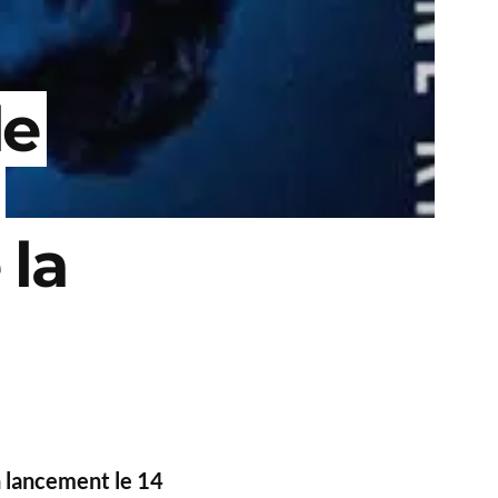
de
 la
n lancement le 14