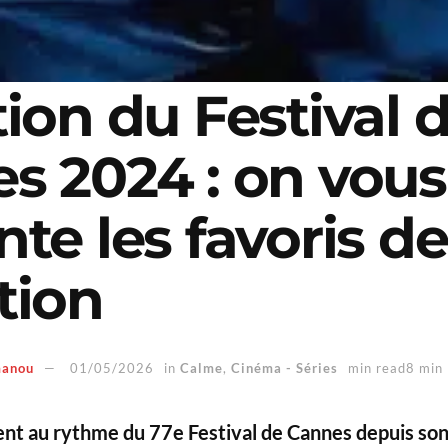
tion du Festival 
s 2024 : on vous
te les favoris de
tion
manou
01/05/2026
in
Calme
,
Cinéma - Séries
min read8 min
vent au rythme du 77e Festival de Cannes depuis so