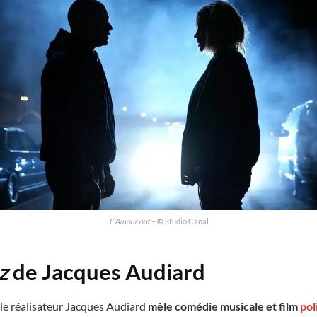
L’ Amour ouf
–
©
Studio Canal
z
de Jacques Audiard
 le réalisateur Jacques Audiard
mêle comédie musicale et film
pol