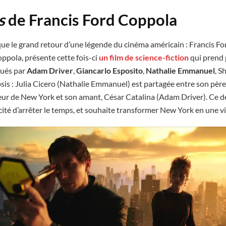
s
de Francis Ford Coppola
e le grand retour d’une légende du cinéma américain : Francis Fo
oppola, présente cette fois-ci
un film de science-fiction
qui prend 
oués par
Adam Driver
,
Giancarlo Esposito
,
Nathalie Emmanuel
, S
psis : Julia Cicero (Nathalie Emmanuel) est partagée entre son père
eur de New York et son amant, César Catalina (Adam Driver). Ce de
acité d’arrêter le temps, et souhaite transformer New York en une vi