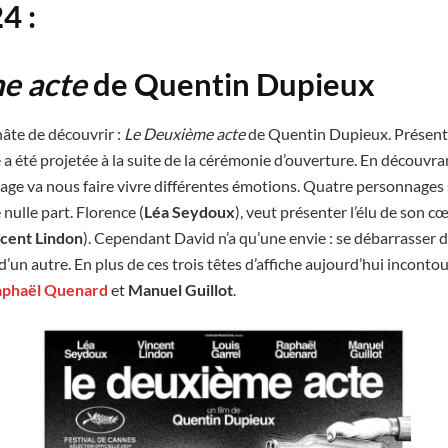
24
:
e acte
de Quentin Dupieux
hâte de découvrir :
Le Deuxième acte
de Quentin Dupieux. Présen
a été projetée à la suite de la cérémonie d’ouverture. En découvran
age va nous faire vivre différentes émotions. Quatre personnages
 nulle part. Florence (
Léa Seydoux
), veut présenter l’élu de son cœ
cent Lindon
). Cependant David n’a qu’une envie : se débarrasser d
d’un autre. En plus de ces trois têtes d’affiche aujourd’hui incont
aphaël Quenard
et
Manuel Guillot
.