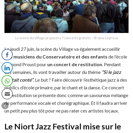
La scène du Village proposera 7 concerts gratuits – © Jane Lepreux
Le jeudi 27 juin, la scène du Village va également accueillir
des musiciens du Conservatoire et des enfants
de l’école
Edmond Proust pour
un concert de restitution
. Pendant
des semaines, ils vont travailler autour du thème
“Si le jazz
m’était conté”
. Le but ? Faire découvrir l’esthétique jazz à des
publics d’école primaire, par le chant et la danse. Ce concert
de restitution se présente donc comme un savoureux mélange
de performance vocale et chorégraphique. Et il faudra arriver
un petit peu plus tôt pour ne pas rater ces artistes locaux.
Le Niort Jazz Festival mise sur le