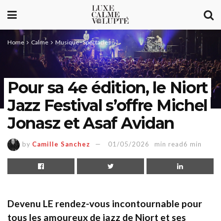
Home
Calme
Musique - Spectacles
Pour sa 4e édition, le Niort
Jazz Festival s’offre Michel
Jonasz et Asaf Avidan
by
Camille Sanchez
01/05/2026
min read6 min
Devenu LE rendez-vous incontournable pour
tous les amoureux de jazz de Niort et ses