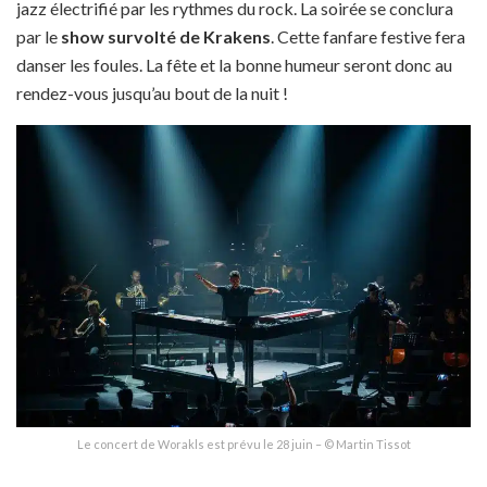
jazz électrifié par les rythmes du rock. La soirée se conclura
par le
show survolté de Krakens
. Cette fanfare festive fera
danser les foules. La fête et la bonne humeur seront donc au
rendez-vous jusqu’au bout de la nuit !
Le concert de Worakls est prévu le 28 juin – © Martin Tissot