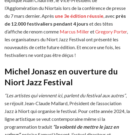
explique Alain Chauffier, le Vice-Président de
l’Agglomération du Niortais lors de la conférence de presse
du 7 mars dernier. Après
une 3e édition réussie
, avec
près
de 12.000 festivaliers pendant 4 jours
et des têtes
d’affiche de renom comme
Marcus Miller
et
Gregory Porter
,
les organisateurs du Niort Jazz Festival ont présenté les
nouveautés de cette future édition. Et encore une fois, les
festivaliers ne vont pas être déçus !
Michel Jonasz en ouverture du
Niort Jazz Festival
“Les artistes qui viennent ici, parlent du festival aux autres”
,
se réjouit Jean-Claude Mallard, Président de l’association
Jazz à Niort qui organise le festival. Pour cette année 2024, la
ligne artistique se veut contemporaine même si la
programmation traduit
“la volonté de mettre le jazz en
valeur”
,
précise Samuel Vincent, l’actuel directeur et