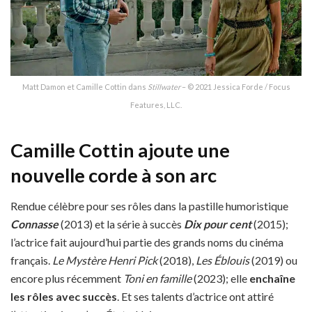
Matt Damon et Camille Cottin dans
Stillwater
– © 2021 Jessica Forde / Focus
Features, LLC.
Camille Cottin ajoute une
nouvelle corde à son arc
Rendue célèbre pour ses rôles dans la pastille humoristique
Connasse
(2013) et la série à succès
Dix pour cent
(2015);
l’actrice fait aujourd’hui partie des grands noms du cinéma
français.
Le Mystère Henri Pick
(2018),
Les Éblouis
(2019) ou
encore plus récemment
Toni en famille
(2023); elle
enchaîne
les rôles avec succès
. Et ses talents d’actrice ont attiré