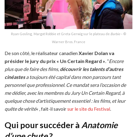
Ryan Gosling, Margot Robbie et Greta Gerwig sur le plateau de
Barbie
– ©
Warner Bros. France
De son côté, le réalisateur canadien
Xavier Dolan
va
présider le jury du prix « Un Certain Regard »
. “
Encore
plus que de faire des films,
découvrir les talents d’autres
cinéastes
a toujours été capital dans mon parcours tant
personnel que professionnel. Ce mandat sera l’occasion de
me dédier, avec les membres du Jury Un Certain Regard, à
quelque chose d’artistiquement essentiel : les films, et leur
quête de vérité
« , fait-il savoir
sur le site du Festival
.
Qui pour succéder à
Anatomie
d’une chute
?