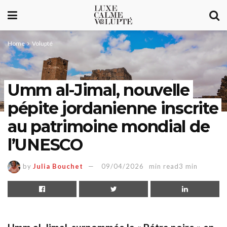
Home
Volupté
Umm al-Jimal, nouvelle
pépite jordanienne inscrite
au patrimoine mondial de
l’UNESCO
by
Julia Bouchet
09/04/2026
min read3 min