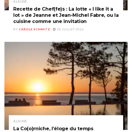
A LA UNE
Recette de Chef(fe)s : La lotte « I like it a
lot » de Jeanne et Jean-Michel Fabre, ou la
cuisine comme une invitation
BY
CAROLE SCHMITZ
18 JUILLET 2026
A LA UNE
La Co(o)rniche, l’éloge du temps