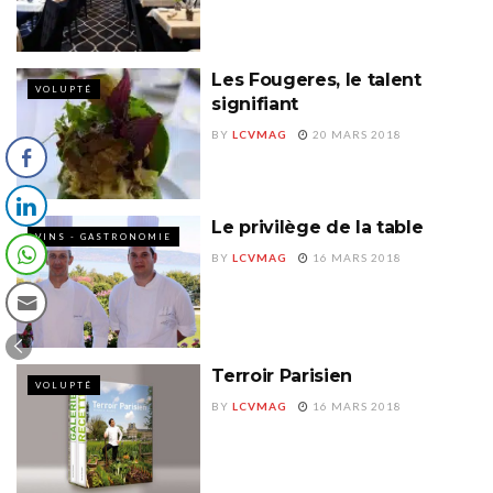
Les Fougeres, le talent
VOLUPTÉ
signifiant
BY
LCVMAG
20 MARS 2018
Le privilège de la table
VINS - GASTRONOMIE
BY
LCVMAG
16 MARS 2018
Terroir Parisien
VOLUPTÉ
BY
LCVMAG
16 MARS 2018