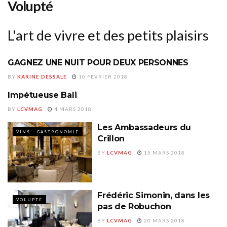
Volupté
L'art de vivre et des petits plaisirs
GAGNEZ UNE NUIT POUR DEUX PERSONNES
VOLUPTÉ
BY
KARINE DESSALE
10 FÉVRIER 2018
Impétueuse Bali
VOLUPTÉ
BY
LCVMAG
4 MARS 2018
Les Ambassadeurs du
VINS - GASTRONOMIE
Crillon
BY
LCVMAG
15 MARS 2018
Frédéric Simonin, dans les
VOLUPTÉ
pas de Robuchon
BY
LCVMAG
20 MARS 2018