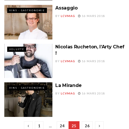
Assaggio
VINS - GASTRONOMIE
BY
LCVMAG
16 MARS 2018
Nicolas Rucheton, l’Arty Chef
VOLUPTÉ
!
BY
LCVMAG
16 MARS 2018
La Mirande
VINS - GASTRONOMIE
BY
LCVMAG
16 MARS 2018
1
…
24
25
26