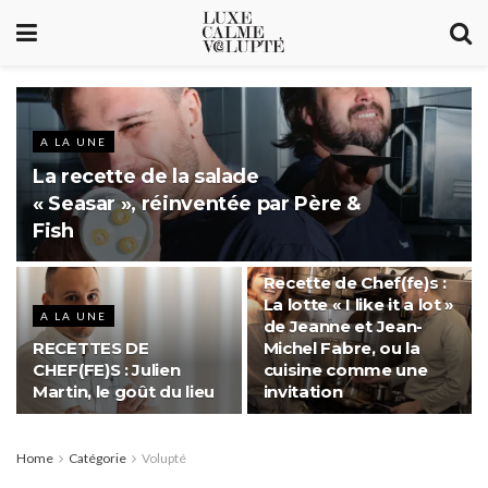
A LA UNE
La recette de la salade
« Seasar », réinventée par Père &
Fish
A LA UNE
Recette de Chef(fe)s :
La lotte « I like it a lot »
A LA UNE
de Jeanne et Jean-
RECETTES DE
Michel Fabre, ou la
CHEF(FE)S : Julien
cuisine comme une
Martin, le goût du lieu
invitation
Home
Catégorie
Volupté