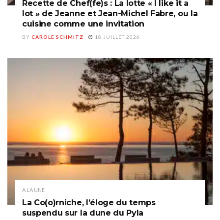
Recette de Chef(fe)s : La lotte « I like it a
lot » de Jeanne et Jean-Michel Fabre, ou la
cuisine comme une invitation
BY
CAROLE SCHMITZ
18 JUILLET 2026
A LA UNE
La Co(o)rniche, l’éloge du temps
suspendu sur la dune du Pyla