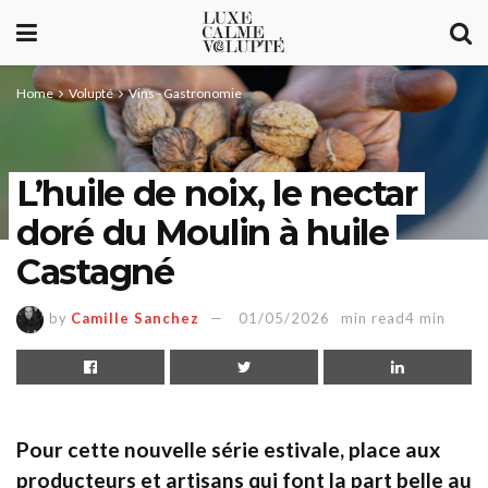
Home
Volupté
Vins - Gastronomie
L’huile de noix, le nectar
doré du Moulin à huile
Castagné
by
Camille Sanchez
01/05/2026
min read4 min
Pour cette nouvelle série estivale, place aux
producteurs et artisans qui font la part belle au