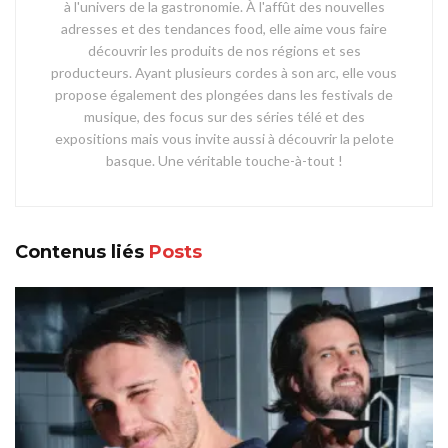
à l'univers de la gastronomie. À l'affût des nouvelles
adresses et des tendances food, elle aime vous faire
découvrir les produits de nos régions et ses
producteurs. Ayant plusieurs cordes à son arc, elle vous
propose également des plongées dans les festivals de
musique, des focus sur des séries télé et des
expositions mais vous invite aussi à découvrir la pelote
basque. Une véritable touche-à-tout !
Contenus liés
Posts