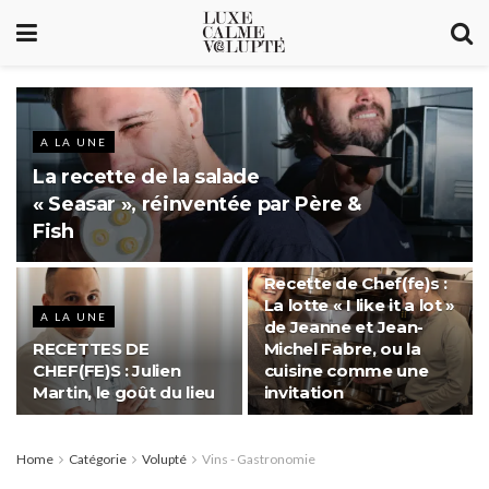
A LA UNE
La recette de la salade
« Seasar », réinventée par Père &
Fish
A LA UNE
Recette de Chef(fe)s :
La lotte « I like it a lot »
A LA UNE
de Jeanne et Jean-
RECETTES DE
Michel Fabre, ou la
CHEF(FE)S : Julien
cuisine comme une
Martin, le goût du lieu
invitation
Home
Catégorie
Volupté
Vins - Gastronomie