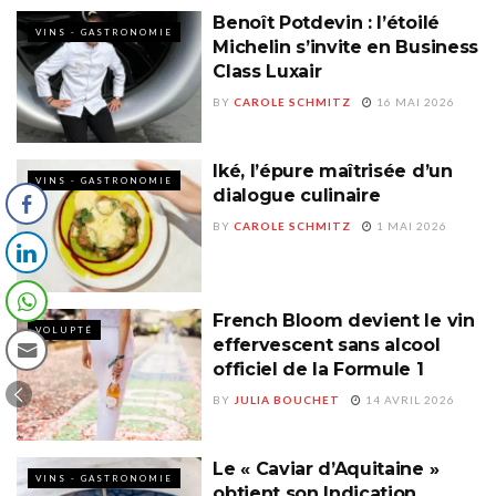
Benoît Potdevin : l’étoilé
VINS - GASTRONOMIE
Michelin s’invite en Business
Class Luxair
BY
CAROLE SCHMITZ
16 MAI 2026
Iké, l’épure maîtrisée d’un
VINS - GASTRONOMIE
dialogue culinaire
BY
CAROLE SCHMITZ
1 MAI 2026
French Bloom devient le vin
VOLUPTÉ
effervescent sans alcool
officiel de la Formule 1
BY
JULIA BOUCHET
14 AVRIL 2026
Le « Caviar d’Aquitaine »
VINS - GASTRONOMIE
obtient son Indication