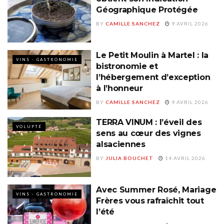
Géographique Protégée
BY
CAMILLE SANCHEZ
9 AVRIL 2026
Le Petit Moulin à Martel : la
VINS - GASTRONOMIE
bistronomie et
l’hébergement d’exception
à l’honneur
BY
CAMILLE SANCHEZ
9 AVRIL 2026
TERRA VINUM : l’éveil des
VOLUPTÉ
sens au cœur des vignes
alsaciennes
BY
JULIA BOUCHET
14 AVRIL 2026
Avec Summer Rosé, Mariage
VINS - GASTRONOMIE
Frères vous rafraîchit tout
l’été