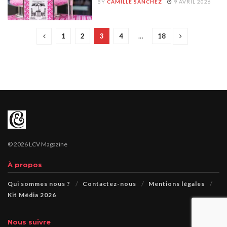
BY
CAMILLE SANCHEZ
9 AVRIL 2026
1
2
3
4
…
18
© 2026 LCV Magazine
À propos
Qui sommes nous ?
Contactez-nous
Mentions légales
Kit Média 2026
Nous suivre